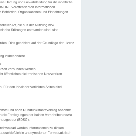
e Haftung und Gewährleistung für die inhaltliche
ELONLINE veröffentlichten Informationen
n Behörden, Organisationen und Einrichtungen
ieller Art, die aus der Nutzung bzw.
hnische Störungen entstanden sind, sind
rden. Dies geschieht auf der Grundlage der Lizenz
zung insbesondere
n
ätzen verbunden werden
ht öffentlichen elektronischen Netzwerken
n. Für den Inhalt der verlinkten Seiten sind
ienste und nach Rundfunkstaatsvertrag Abschnitt
 die Festlegungen der beiden Vorschriften sowie
hutzgesetz (BDSG).
endownload werden Informationen zu diesen
usschließlich in anonymisierter Form statistisch