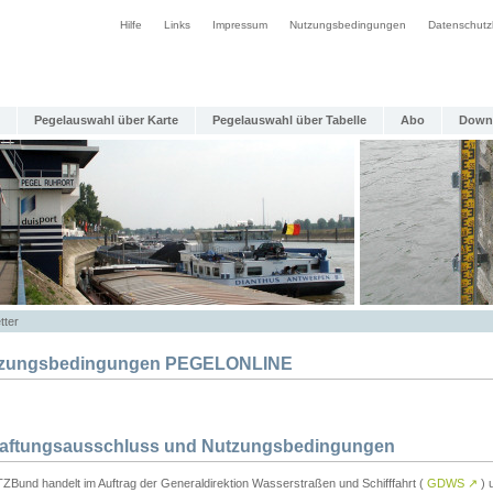
Hilfe
Links
Impressum
Nutzungsbedingungen
Datenschutz
Pegelauswahl über Karte
Pegelauswahl über Tabelle
Abo
Down
tter
zungsbedingungen PEGELONLINE
Haftungsausschluss und Nutzungsbedingungen
TZBund handelt im Auftrag der Generaldirektion Wasserstraßen und Schifffahrt (
GDWS
↗
) u