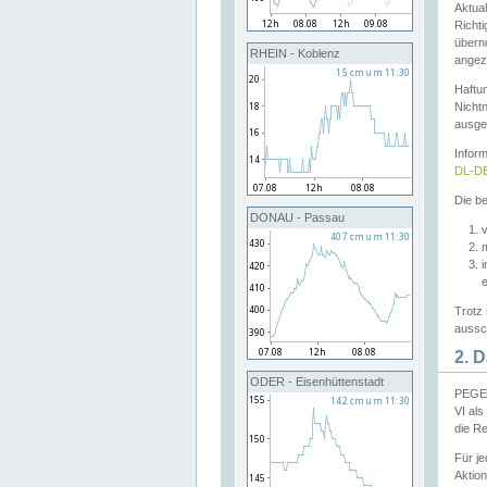
Aktual
Richti
übern
RHEIN - Koblenz
angeze
Haftu
Nichtn
ausge
Infor
DL-DE
Die be
DONAU - Passau
v
Trotz 
aussch
2. 
ODER - Eisenhüttenstadt
PEGEL
VI al
die R
Für j
Aktion