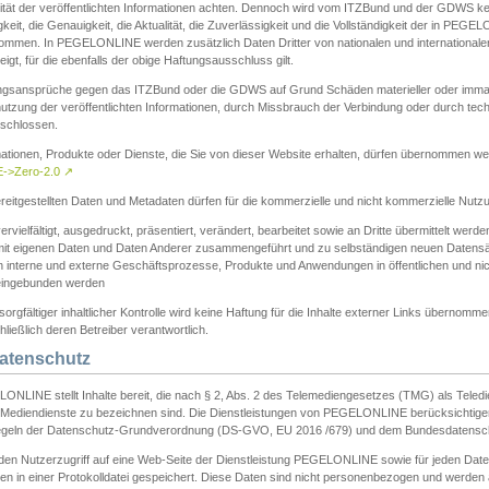
ität der veröffentlichten Informationen achten. Dennoch wird vom ITZBund und der GDWS kein
gkeit, die Genauigkeit, die Aktualität, die Zuverlässigkeit und die Vollständigkeit der in PEG
ommen. In PEGELONLINE werden zusätzlich Daten Dritter von nationalen und internationale
igt, für die ebenfalls der obige Haftungsausschluss gilt.
ngsansprüche gegen das ITZBund oder die GDWS auf Grund Schäden materieller oder immater
utzung der veröffentlichten Informationen, durch Missbrauch der Verbindung oder durch tec
schlossen.
mationen, Produkte oder Dienste, die Sie von dieser Website erhalten, dürfen übernommen we
->Zero-2.0
↗
reitgestellten Daten und Metadaten dürfen für die kommerzielle und nicht kommerzielle Nut
ervielfältigt, ausgedruckt, präsentiert, verändert, bearbeitet sowie an Dritte übermittelt werde
mit eigenen Daten und Daten Anderer zusammengeführt und zu selbständigen neuen Datens
in interne und externe Geschäftsprozesse, Produkte und Anwendungen in öffentlichen und nic
eingebunden werden
sorgfältiger inhaltlicher Kontrolle wird keine Haftung für die Inhalte externer Links übernomme
ließlich deren Betreiber verantwortlich.
Datenschutz
ONLINE stellt Inhalte bereit, die nach § 2, Abs. 2 des Telemediengesetzes (TMG) als Teled
s Mediendienste zu bezeichnen sind. Die Dienstleistungen von PEGELONLINE berücksichtigen
egeln der Datenschutz-Grundverordnung (DS-GVO, EU 2016 /679) und dem Bundesdatensc
eden Nutzerzugriff auf eine Web-Seite der Dienstleistung PEGELONLINE sowie für jeden Dat
en in einer Protokolldatei gespeichert. Diese Daten sind nicht personenbezogen und werden a