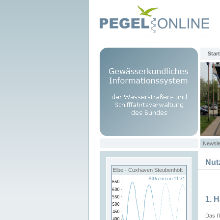
Start
Newsle
Nut
Elbe - Cuxhaven Steubenhöft
1. 
Das I