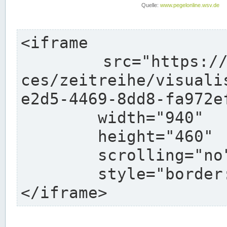
<iframe

	src="https://pegelonline.wsv.de/webservi
ces/zeitreihe/visuali
e2d5-4469-8dd8-fa972e
	width="940"

	height="460"

	scrolling="no"

	style="border: none">

</iframe>