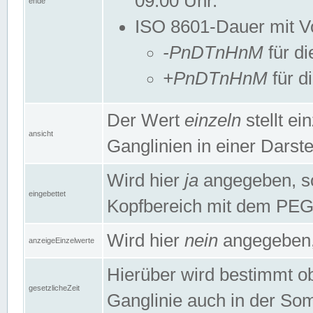
09:00 Uhr.
ende
ISO 8601-Dauer mit Vor
-PnDTnHnM
für di
+PnDTnHnM
für d
Der Wert
einzeln
stellt e
ansicht
Ganglinien in einer Dars
Wird hier
ja
angegeben, so 
eingebettet
Kopfbereich mit dem PE
Wird hier
nein
angegeben, 
anzeigeEinzelwerte
Hierüber wird bestimmt ob 
gesetzlicheZeit
Ganglinie auch in der Som