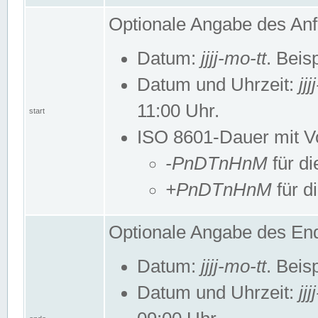
Optionale Angabe des Anf
Datum:
jjjj-mo-tt
. Beis
Datum und Uhrzeit:
jj
11:00 Uhr.
start
ISO 8601-Dauer mit Vor
-PnDTnHnM
für di
+PnDTnHnM
für d
Optionale Angabe des End
Datum:
jjjj-mo-tt
. Beis
Datum und Uhrzeit:
jj