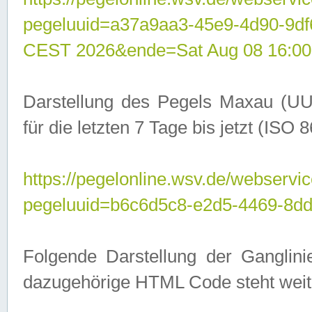
pegeluuid=a37a9aa3-45e9-4d90-9d
CEST 2026&ende=Sat Aug 08 16:00
Darstellung des Pegels Maxau (UU
für die letzten 7 Tage bis jetzt (ISO
https://pegelonline.wsv.de/webservic
pegeluuid=b6c6d5c8-e2d5-4469-8dd
Folgende Darstellung der Ganglini
dazugehörige HTML Code steht weit