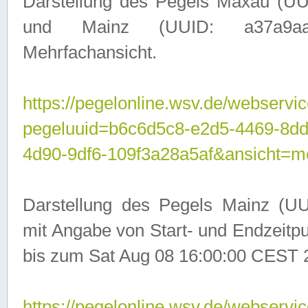
Darstellung des Pegels Maxau (UU
und Mainz (UUID: a37a9aa3-
Mehrfachansicht.
https://pegelonline.wsv.de/webservic
pegeluuid=b6c6d5c8-e2d5-4469-8d
4d90-9df6-109f3a28a5af&ansicht=m
Darstellung des Pegels Mainz (UU
mit Angabe von Start- und Endzeit
bis zum Sat Aug 08 16:00:00 CEST 
https://pegelonline.wsv.de/webservic