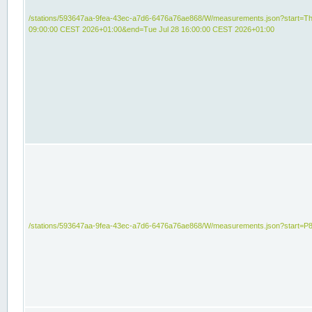
/stations/593647aa-9fea-43ec-a7d6-6476a76ae868/W/measurements.json?start=Th
09:00:00 CEST 2026+01:00&end=Tue Jul 28 16:00:00 CEST 2026+01:00
/stations/593647aa-9fea-43ec-a7d6-6476a76ae868/W/measurements.json?start=P