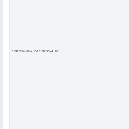
stateMnwMhw und stateNswHsw