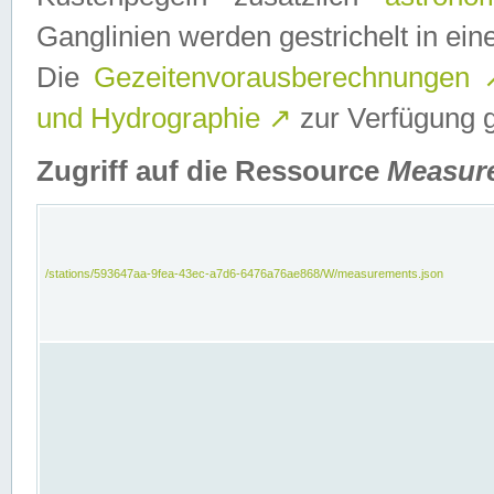
Ganglinien werden gestrichelt in e
Die
Gezeitenvorausberechnungen
und Hydrographie
↗
zur Verfügung ge
Zugriff auf die Ressource
Measur
/stations/593647aa-9fea-43ec-a7d6-6476a76ae868/W/measurements.json