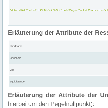
/stations/d2d025a2-e691-4986-b9c4-923e7f1a47c3/W.json?includeCharacteristicVa
Erläuterung der Attribute der Res
shortname
longname
unit
equidistance
Erläuterung der Attribute der U
hierbei um den Pegelnullpunkt):