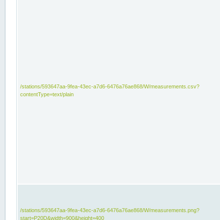
/stations/593647aa-9fea-43ec-a7d6-6476a76ae868/W/measurements.csv?
contentType=text/plain
/stations/593647aa-9fea-43ec-a7d6-6476a76ae868/W/measurements.png?
start=P20D&width=900&height=400