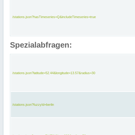
/stations.json?hasTimeseries=Q&includeTimeseries=true
Spezialabfragen:
/stations.json?latitude=52.44&longitude=13.57&radius=30
/stations.json?fuzzyId=berlin