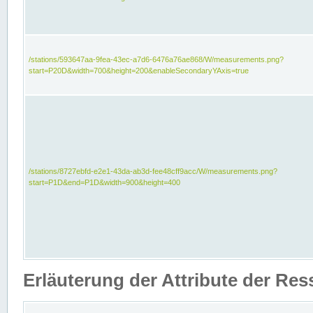
/stations/593647aa-9fea-43ec-a7d6-6476a76ae868/W/measurements.png?
start=P20D&width=700&height=200&enableSecondaryYAxis=true
/stations/8727ebfd-e2e1-43da-ab3d-fee48cff9acc/W/measurements.png?
start=P1D&end=P1D&width=900&height=400
Erläuterung der Attribute der Re