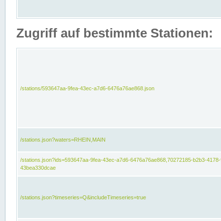
Zugriff auf bestimmte Stationen:
/stations/593647aa-9fea-43ec-a7d6-6476a76ae868.json
/stations.json?waters=RHEIN,MAIN
/stations.json?ids=593647aa-9fea-43ec-a7d6-6476a76ae868,70272185-b2b3-4178-
43bea330dcae
/stations.json?timeseries=Q&includeTimeseries=true