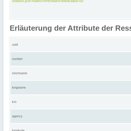
/stations.json?waters=RHEIN&km=680&radius=50
Erläuterung der Attribute der Res
uuid
number
shortname
longname
km
agency
longitude