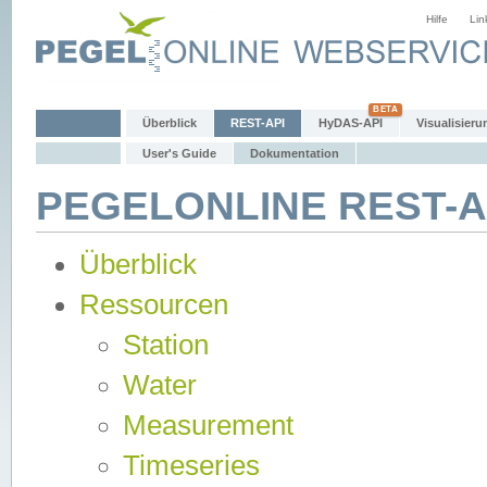
Hilfe
Lin
Überblick
REST-API
HyDAS-API
Visualisieru
User's Guide
Dokumentation
PEGELONLINE REST-AP
Überblick
Ressourcen
Station
Water
Measurement
Timeseries