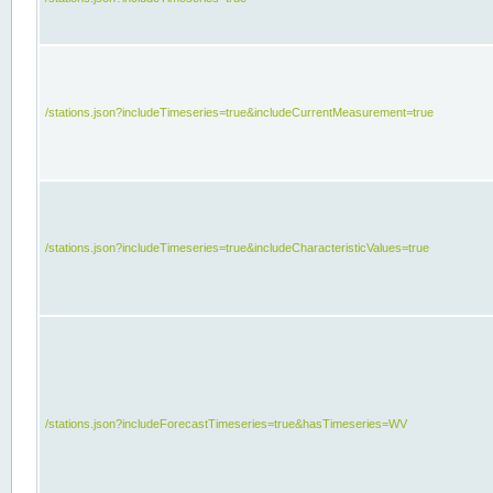
/stations.json?includeTimeseries=true&includeCurrentMeasurement=true
/stations.json?includeTimeseries=true&includeCharacteristicValues=true
/stations.json?includeForecastTimeseries=true&hasTimeseries=WV