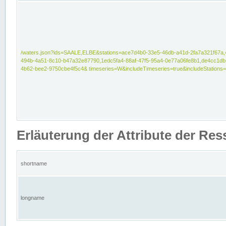
/waters.json?ids=SAALE,ELBE&stations=ace7d4b0-33e5-46db-a41d-2fa7a321f67a,
494b-4a51-8c10-b47a32e87790,1edc5fa4-88af-47f5-95a4-0e77a06fe8b1,de4cc1db
4b62-bee2-9750cbe4f5c4& timeseries=W&includeTimeseries=true&includeStations=
Erläuterung der Attribute der Re
shortname
longname