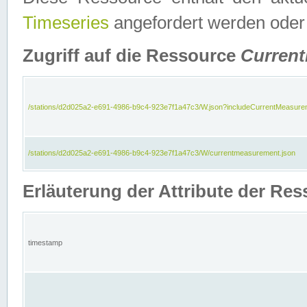
Timeseries
angefordert werden oder
Zugriff auf die Ressource
Curren
/stations/d2d025a2-e691-4986-b9c4-923e7f1a47c3/W.json?includeCurrentMeasure
/stations/d2d025a2-e691-4986-b9c4-923e7f1a47c3/W/currentmeasurement.json
Erläuterung der Attribute der R
timestamp