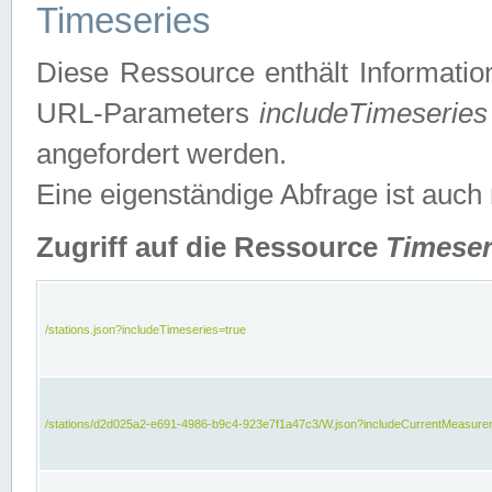
Timeseries
Diese Ressource enthält Informatio
URL-Parameters
includeTimeseries
angefordert werden.
Eine eigenständige Abfrage ist auch
Zugriff auf die Ressource
Timeser
/stations.json?includeTimeseries=true
/stations/d2d025a2-e691-4986-b9c4-923e7f1a47c3/W.json?includeCurrentMeasure