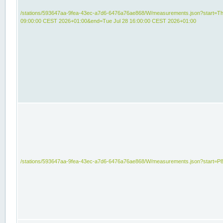
/stations/593647aa-9fea-43ec-a7d6-6476a76ae868/W/measurements.json?start=Th
09:00:00 CEST 2026+01:00&end=Tue Jul 28 16:00:00 CEST 2026+01:00
/stations/593647aa-9fea-43ec-a7d6-6476a76ae868/W/measurements.json?start=P