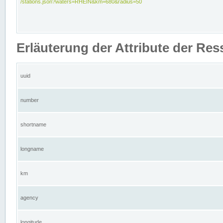
/stations.json?waters=RHEIN&km=680&radius=50
Erläuterung der Attribute der Res
uuid
number
shortname
longname
km
agency
longitude