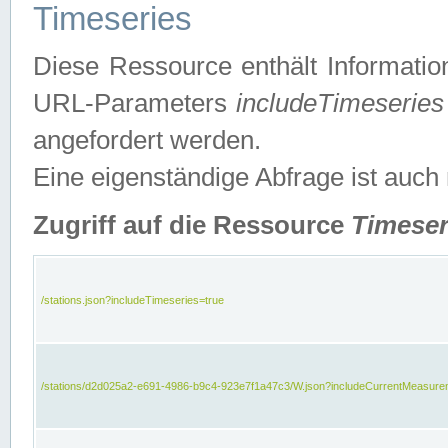
Timeseries
Diese Ressource enthält Informatio
URL-Parameters
includeTimeseries
angefordert werden.
Eine eigenständige Abfrage ist auch
Zugriff auf die Ressource
Timeser
/stations.json?includeTimeseries=true
/stations/d2d025a2-e691-4986-b9c4-923e7f1a47c3/W.json?includeCurrentMeasure