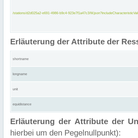
/stations/d2d025a2-e691-4986-b9c4-923e7f1a47c3/W.json?includeCharacteristicVa
Erläuterung der Attribute der Res
shortname
longname
unit
equidistance
Erläuterung der Attribute der U
hierbei um den Pegelnullpunkt):