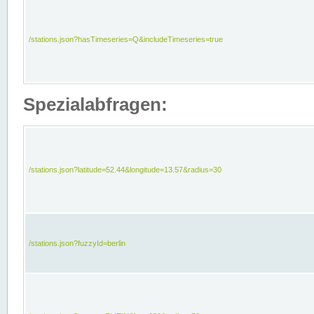
/stations.json?hasTimeseries=Q&includeTimeseries=true
Spezialabfragen:
/stations.json?latitude=52.44&longitude=13.57&radius=30
/stations.json?fuzzyId=berlin