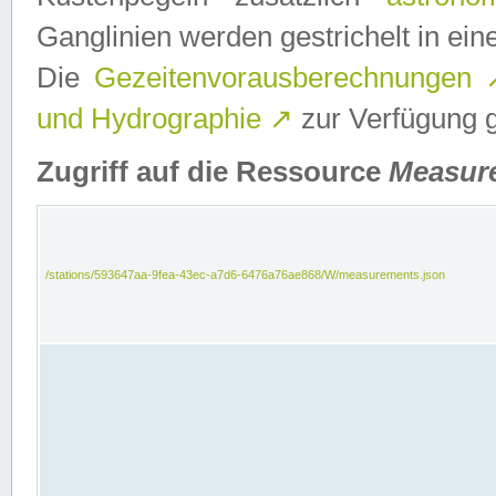
Ganglinien werden gestrichelt in e
Die
Gezeitenvorausberechnungen
und Hydrographie
↗
zur Verfügung ge
Zugriff auf die Ressource
Measur
/stations/593647aa-9fea-43ec-a7d6-6476a76ae868/W/measurements.json