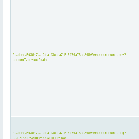
/stations/593647aa-9fea-43ec-a7d6-6476a76ae868/W/measurements.csv?
contentType=text/plain
/stations/593647aa-9fea-43ec-a7d6-6476a76ae868/W/measurements.png?
start=P20D&width=900&height=400