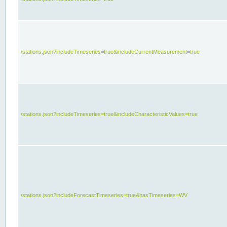
/stations.json?includeTimeseries=true&includeCurrentMeasurement=true
/stations.json?includeTimeseries=true&includeCharacteristicValues=true
/stations.json?includeForecastTimeseries=true&hasTimeseries=WV