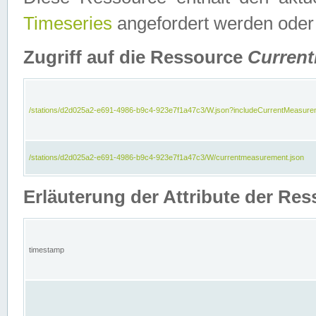
Timeseries
angefordert werden oder
Zugriff auf die Ressource
Curren
/stations/d2d025a2-e691-4986-b9c4-923e7f1a47c3/W.json?includeCurrentMeasure
/stations/d2d025a2-e691-4986-b9c4-923e7f1a47c3/W/currentmeasurement.json
Erläuterung der Attribute der R
timestamp