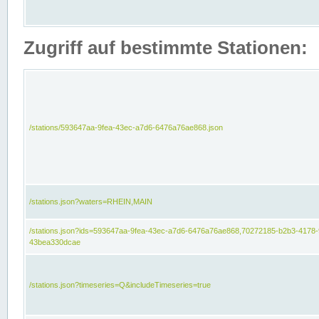
Zugriff auf bestimmte Stationen:
/stations/593647aa-9fea-43ec-a7d6-6476a76ae868.json
/stations.json?waters=RHEIN,MAIN
/stations.json?ids=593647aa-9fea-43ec-a7d6-6476a76ae868,70272185-b2b3-4178-
43bea330dcae
/stations.json?timeseries=Q&includeTimeseries=true