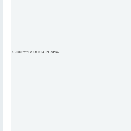
stateMnwMhw und stateNswHsw