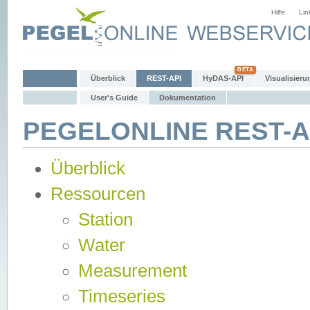
Hilfe
Lin
Überblick
REST-API
HyDAS-API
Visualisieru
User's Guide
Dokumentation
PEGELONLINE REST-AP
Überblick
Ressourcen
Station
Water
Measurement
Timeseries