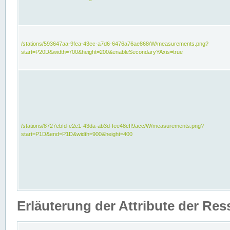
/stations/593647aa-9fea-43ec-a7d6-6476a76ae868/W/measurements.png?
start=P20D&width=700&height=200&enableSecondaryYAxis=true
/stations/8727ebfd-e2e1-43da-ab3d-fee48cff9acc/W/measurements.png?
start=P1D&end=P1D&width=900&height=400
Erläuterung der Attribute der Re