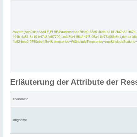
/waters.json?ids=SAALE,ELBE&stations=ace7d4b0-33e5-46db-a41d-2fa7a321f67a,
494b-4a51-8c10-b47a32e87790,1edc5fa4-88af-47f5-95a4-0e77a06fe8b1,de4cc1db
4b62-bee2-9750cbe4f5c4& timeseries=W&includeTimeseries=true&includeStations=
Erläuterung der Attribute der Re
shortname
longname