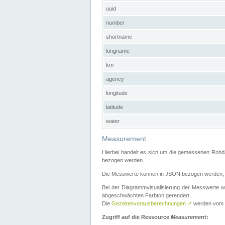
uuid
number
shortname
longname
km
agency
longitude
latitude
water
Measurement
Hierbei handelt es sich um die gemessenen Rohda
bezogen werden.
Die Messwerte können in JSON bezogen werden, i
Bei der Diagrammvisualisierung der Messwerte w
abgeschwächten Farbton gerendert.
Die
Gezeitenvorausberechnungen
↗
werden vom
Zugriff auf die Ressource
Measurement
: