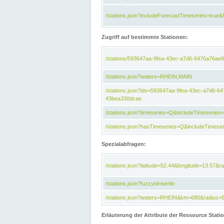
/stations.json?includeForecastTimeseries=tru
Zugriff auf bestimmte Stationen:
/stations/593647aa-9fea-43ec-a7d6-6476a76ae8
/stations.json?waters=RHEIN,MAIN
/stations.json?ids=593647aa-9fea-43ec-a7d6-
43bea330dcae
/stations.json?timeseries=Q&includeTimeseries=
/stations.json?hasTimeseries=Q&includeTimeser
Spezialabfragen:
/stations.json?latitude=52.44&longitude=13.57&r
/stations.json?fuzzyId=berlin
/stations.json?waters=RHEIN&km=680&radius=
Erläuterung der Attribute der Ressource Stati