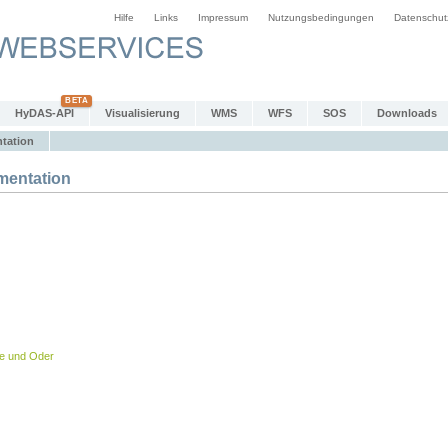
Hilfe
Links
Impressum
Nutzungsbedingungen
Datenschut
HyDAS-API
Visualisierung
WMS
WFS
SOS
Downloads
tation
entation
be und Oder