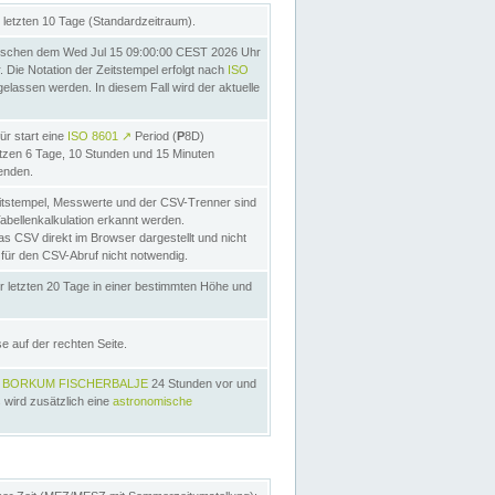
letzten 10 Tage (Standardzeitraum).
ischen dem Wed Jul 15 09:00:00 CEST 2026 Uhr
Die Notation der Zeitstempel erfolgt nach
ISO
lassen werden. In diesem Fall wird der aktuelle
ür start eine
ISO 8601
↗
Period (
P
8D)
etzen 6 Tage, 10 Stunden und 15 Minuten
nden.
itstempel, Messwerte und der CSV-Trenner sind
Tabellenkalkulation erkannt werden.
as CSV direkt im Browser dargestellt und nicht
 für den CSV-Abruf nicht notwendig.
r letzten 20 Tage in einer bestimmten Höhe und
e auf der rechten Seite.
s
BORKUM FISCHERBALJE
24 Stunden vor und
 wird zusätzlich eine
astronomische