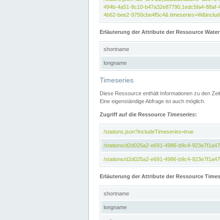
494b-4a51-8c10-b47a32e87790,1edc5fa4-88af-
4b62-bee2-9750cbe4f5c4& timeseries=W&include
Erläuterung der Attribute der Ressource Water
shortname
longname
Timeseries
Diese Ressource enthält Informationen zu den Zei
Eine eigenständige Abfrage ist auch möglich.
Zugriff auf die Ressource
Timeseries
:
/stations.json?includeTimeseries=true
/stations/d2d025a2-e691-4986-b9c4-923e7f1a4
/stations/d2d025a2-e691-4986-b9c4-923e7f1a47c
Erläuterung der Attribute der Ressource Times
shortname
longname