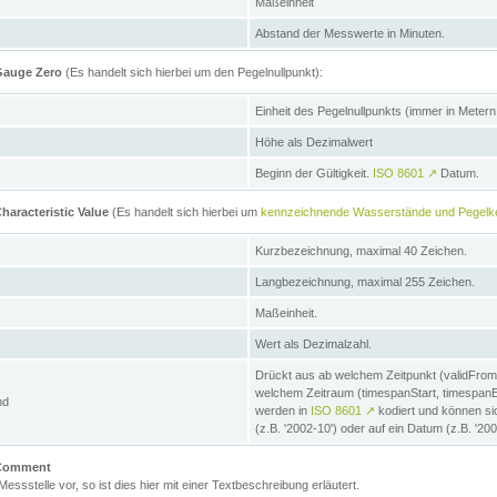
Maßeinheit
Abstand der Messwerte in Minuten.
 Gauge Zero
(Es handelt sich hierbei um den Pegelnullpunkt):
Einheit des Pegelnullpunkts (immer in Meter
Höhe als Dezimalwert
Beginn der Gültigkeit.
ISO 8601
↗
Datum.
haracteristic Value
(Es handelt sich hierbei um
kennzeichnende Wasserstände und Pegelk
Kurzbezeichnung, maximal 40 Zeichen.
Langbezeichnung, maximal 255 Zeichen.
Maßeinheit.
Wert als Dezimalzahl.
Drückt aus ab welchem Zeitpunkt (validFrom
welchem Zeitraum (timespanStart, timespanEnd
nd
werden in
ISO 8601
↗
kodiert und können sic
(z.B. '2002-10') oder auf ein Datum (z.B. '20
e Comment
 Messstelle vor, so ist dies hier mit einer Textbeschreibung erläutert.