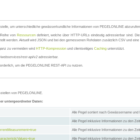
stelle, um unterschiedliche gewässerkundliche Informationen von PEGELONLINE abzurufen
e Reihe von
Ressourcen
definiert, welche über HTTP-URLs eindeutig adressierbar sind. Die
stellt werden. Aktuell wird JSON und bei den gemessenen Rohdaten zusätzlich CSV und eine
ganz zu vermeiden wird
HTTP-Kompression
und clientseitiges
Caching
unterstützt.
e/webservices/rest-api/v2
adressierbar.
g erforderlich, um die PEGELONLINE REST-API zu nutzen.
essstellen von PEGELONLINE.
ner untergeordneter Daten:
Alle Pegel sortiert nach Gewässername und
Alle Pegel inklusive Informationen zu den Zeit
CurrentMeasurement=true
Alle Pegel inklusive Informationen zu den Ze
aracteristicValues=true
Alle Pegel inklusive Informationen zu den Z