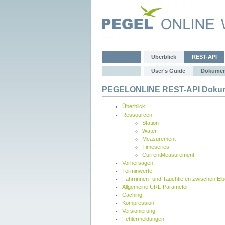
Überblick
REST-API
User's Guide
Dokumen
PEGELONLINE REST-API Dokum
Überblick
Ressourcen
Station
Water
Measurement
Timeseries
CurrentMeasurement
Vorhersagen
Terminwerte
Fahrrinnen- und Tauchtiefen zwischen El
Allgemeine URL-Parameter
Caching
Kompression
Versionierung
Fehlermeldungen