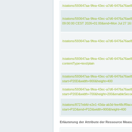
/stations/593647aa-9fea-43ec-a7d6-6476a76ae
/stations/593647aa-9fea-43ec-a7d6-6476a76ae
09:00:00 CEST 2026+01:00&end=Mon Jul 27 16
/stations/593647aa-9fea-43ec-a7d6-6476a76ae
/stations/593647aa-9fea-43ec-a7d6-6476a76a
contentType=text/plain
/stations/593647aa-9fea-43ec-a7d6-6476a76a
start=P20D&width=900&height=400
/stations/593647aa-9fea-43ec-a7d6-6476a76a
start=P20D&width=700&height=200&enableSeco
/stations/8727ebfd-e2e1-43da-ab3d-fee48cff9
start=P1D&end=P1D&width=900&height=400
Erläuterung der Attribute der Ressource Meas