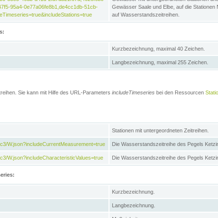
47f5-95a4-0e77a06fe8b1,de4cc1db-51cb-
Gewässer Saale und Elbe, auf die Stationen
Timeseries=true&includeStations=true
auf Wasserstandszeitreihen.
s:
Kurzbezeichnung, maximal 40 Zeichen.
Langbezeichnung, maximal 255 Zeichen.
treihen. Sie kann mit Hilfe des URL-Parameters
includeTimeseries
bei den Ressourcen
Stati
Stationen mit untergeordneten Zeitreihen.
7c3/W.json?includeCurrentMeasurement=true
Die Wasserstandszeitreihe des Pegels Ketzi
3/W.json?includeCharacteristicValues=true
Die Wasserstandszeitreihe des Pegels Ketz
eries:
Kurzbezeichnung.
Langbezeichnung.