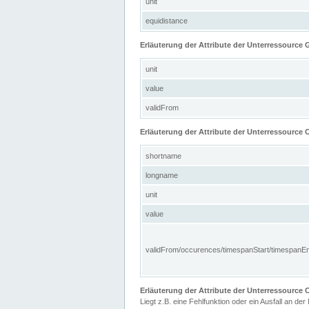
unit
equidistance
Erläuterung der Attribute der Unterressource
unit
value
validFrom
Erläuterung der Attribute der Unterressource C
shortname
longname
unit
value
validFrom/occurences/timespanStart/timespanE
Erläuterung der Attribute der Unterressourc
Liegt z.B. eine Fehlfunktion oder ein Ausfall an der