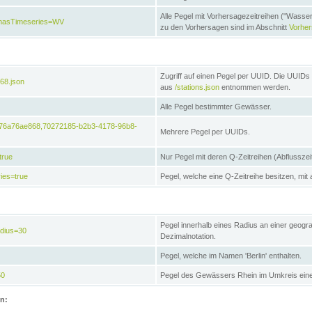
Alle Pegel mit Vorhersagezeitreihen ("Wasse
e&hasTimeseries=WV
zu den Vorhersagen sind im Abschnitt
Vorhe
Zugriff auf einen Pegel per UUID. Die UUIDs 
68.json
aus
/stations.json
entnommen werden.
Alle Pegel bestimmter Gewässer.
6476a76ae868,70272185-b2b3-4178-96b8-
Mehrere Pegel per UUIDs.
true
Nur Pegel mit deren Q-Zeitreihen (Abflusszei
ies=true
Pegel, welche eine Q-Zeitreihe besitzen, mit 
Pegel innerhalb eines Radius an einer geogr
adius=30
Dezimalnotation.
Pegel, welche im Namen 'Berlin' enthalten.
50
Pegel des Gewässers Rhein im Umkreis eine
on: