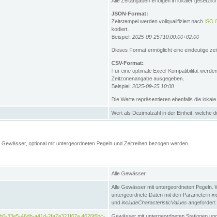
Alle Zeitangaben erfolgen in lokaler gesetz
JSON-Format:
Zeitstempel werden vollqualifiziert nach
ISO 
kodiert.
Beispiel:
2025-09-25T10:00:00+02:00
Dieses Format ermöglicht eine eindeutige zei
CSV-Format:
Für eine optimale Excel-Kompatibilität werde
Zeitzonenangabe ausgegeben.
Beispiel:
2025-09-25 10:00
Die Werte repräsentieren ebenfalls die lokal
Wert als Dezimalzahl in der Einheit, welche 
Gewässer, optional mit untergeordneten Pegeln und Zeitreihen bezogen werden.
Alle Gewässer.
Alle Gewässer mit untergeordneten Pegeln. 
untergeordnete Daten mit den Parametern
in
und
includeCharacteristicValues
angefordert
b0-33e5-46db-a41d-2fa7a321f67a,4626f6bc-
Gewässer mit untergeordneten Stationen und 