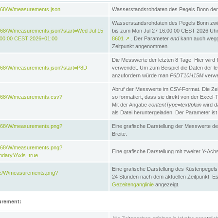
868/W/measurements.json
Wasserstandsrohdaten des Pegels Bonn der 
Wasserstandsrohdaten des Pegels Bonn zw
868/W/measurements.json?start=Wed Jul 15
bis zum Mon Jul 27 16:00:00 CEST 2026 Uhr. 
:00:00 CEST 2026+01:00
8601
↗
. Der Parameter
end
kann auch wegge
Zeitpunkt angenommen.
Die Messwerte der letzten 8 Tage. Hier wird f
868/W/measurements.json?start=P8D
verwendet. Um zum Beispiel die Daten der l
anzufordern würde man
P6DT10H15M
verwe
Abruf der Messwerte im CSV-Format. Die Ze
e868/W/measurements.csv?
so formatiert, dass sie direkt von der Excel-
Mit der Angabe
contentType=text/plain
wird d
als Datei heruntergeladen. Der Parameter ist
e868/W/measurements.png?
Eine grafische Darstellung der Messwerte de
Breite.
e868/W/measurements.png?
Eine grafische Darstellung mit zweiter Y-Achs
ndaryYAxis=true
Eine grafische Darstellung des Küstenpegel
acc/W/measurements.png?
24 Stunden nach dem aktuellen Zeitpunkt. Es
Gezeitenganglinie
angezeigt.
urement: