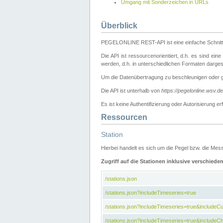
Umgang mit Sonderzeichen in URLs
Überblick
PEGELONLINE REST-API ist eine einfache Schnitt
Die API ist ressourcenorientiert, d.h. es sind ein
werden, d.h. in unterschiedlichen Formaten darge
Um die Datenübertragung zu beschleunigen oder 
Die API ist unterhalb von
https://pegelonline.wsv.d
Es ist keine Authentifizierung oder Autorisierun
Ressourcen
Station
Hierbei handelt es sich um die Pegel bzw. die M
Zugriff auf die Stationen inklusive verschiede
/stations.json
/stations.json?includeTimeseries=true
/stations.json?includeTimeseries=true&include
/stations.json?includeTimeseries=true&includeCh