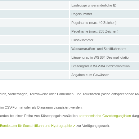
Eindeutige unveränderliche ID.
Pegelnummer
Pegelname (max. 40 Zeichen)
Pegelname (max. 255 Zeichen)
Flusskilometer
Wasserstraßen- und Schifffahrtsamt
Längengrad in WGS84 Dezimalnotation
Breitengrad in WGS84 Dezimalnotation
Angaben zum Gewässer
ten, Vorhersagen, Terminwerte oder Fahrrinnen- und Tauchtiefen (siehe entsprechende Absc
m CSV-Format oder als Diagramm visualisiert werden.
erden bei einer Reihe von Küstenpegeln zusätzlich
astronomische Gezeitenganglinien
darge
Bundesamt für Seeschifffahrt und Hydrographie
↗
zur Verfügung gestellt.