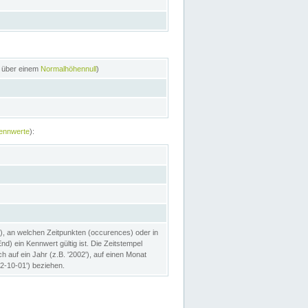
n über einem
Normalhöhennull
)
ennwerte
):
), an welchen Zeitpunkten (occurences) oder in
) ein Kennwert gültig ist. Die Zeitstempel
h auf ein Jahr (z.B. '2002'), auf einen Monat
02-10-01') beziehen.