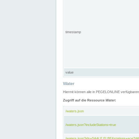
timestamp
value
Water
Hiermit können alle in PEGELONLINE verfügbaren 
Zugriff auf die Ressource
Water
:
/waters.json
/waters.json?includeStations=true
/waters.json?ids=SAALE,ELBE&stations=ace7d4