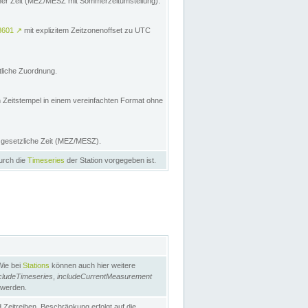
licher Zeit (MEZ/MESZ mit Sommerzeitumstellung):
8601
↗
mit explizitem Zeitzonenoffset zu UTC
tliche Zuordnung.
n Zeitstempel in einem vereinfachten Format ohne
e gesetzliche Zeit (MEZ/MESZ).
durch die
Timeseries
der Station vorgegeben ist.
Wie bei
Stations
können auch hier weitere
cludeTimeseries
,
includeCurrentMeasurement
 werden.
Zeitreihen. Beschränkung erfolgt auf die