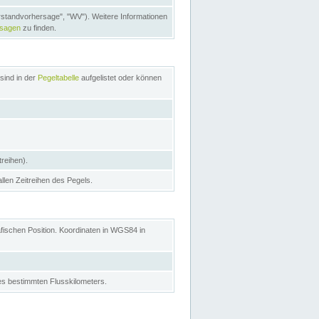
rstandvorhersage", "WV"). Weitere Informationen
rsagen
zu finden.
sind in der
Pegeltabelle
aufgelistet oder können
treihen).
allen Zeitreihen des Pegels.
afischen Position. Koordinaten in WGS84 in
s bestimmten Flusskilometers.