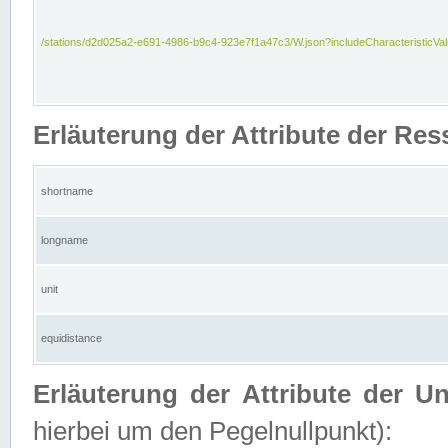
/stations/d2d025a2-e691-4986-b9c4-923e7f1a47c3/W.json?includeCharacteristicVa
Erläuterung der Attribute der Res
shortname
longname
unit
equidistance
Erläuterung der Attribute der U
hierbei um den Pegelnullpunkt):