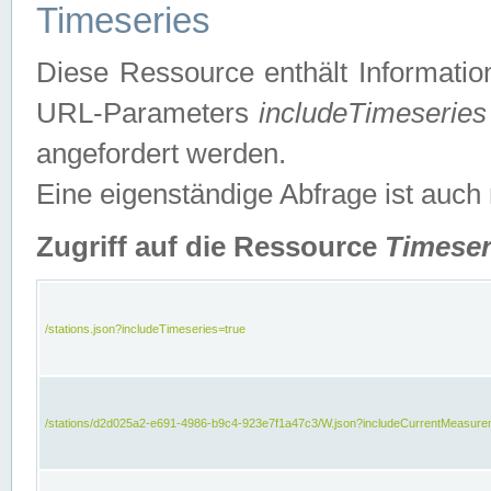
Timeseries
Diese Ressource enthält Informatio
URL-Parameters
includeTimeseries
angefordert werden.
Eine eigenständige Abfrage ist auch
Zugriff auf die Ressource
Timeser
/stations.json?includeTimeseries=true
/stations/d2d025a2-e691-4986-b9c4-923e7f1a47c3/W.json?includeCurrentMeasure