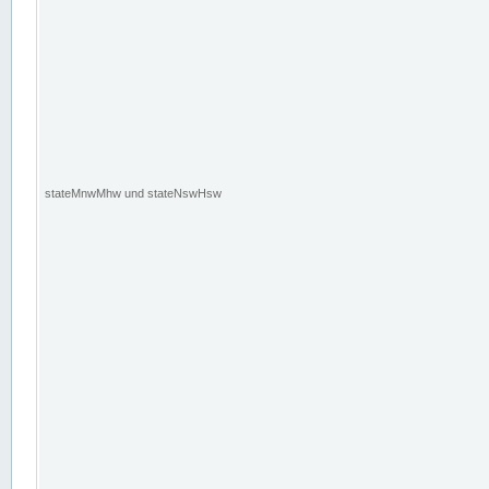
stateMnwMhw und stateNswHsw