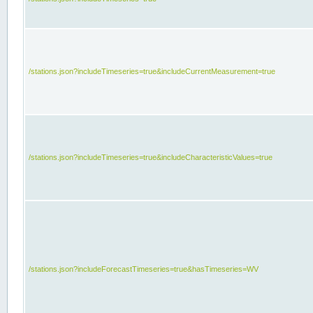
/stations.json?includeTimeseries=true&includeCurrentMeasurement=true
/stations.json?includeTimeseries=true&includeCharacteristicValues=true
/stations.json?includeForecastTimeseries=true&hasTimeseries=WV