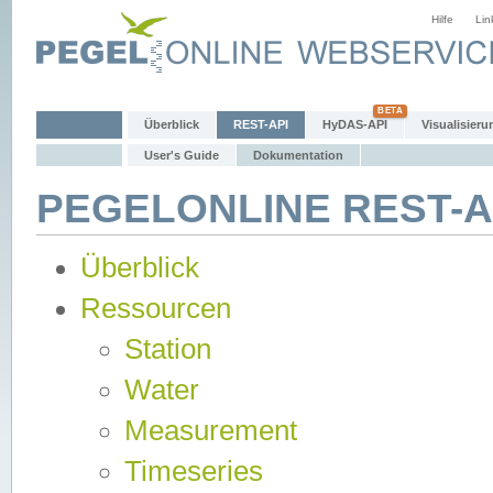
Hilfe
Lin
Überblick
REST-API
HyDAS-API
Visualisieru
User's Guide
Dokumentation
PEGELONLINE REST-AP
Überblick
Ressourcen
Station
Water
Measurement
Timeseries