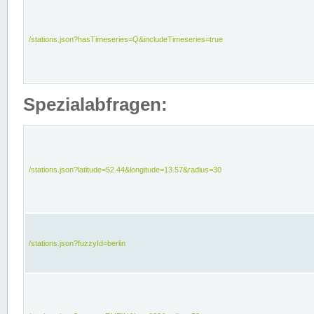
/stations.json?hasTimeseries=Q&includeTimeseries=true
Spezialabfragen:
/stations.json?latitude=52.44&longitude=13.57&radius=30
/stations.json?fuzzyId=berlin