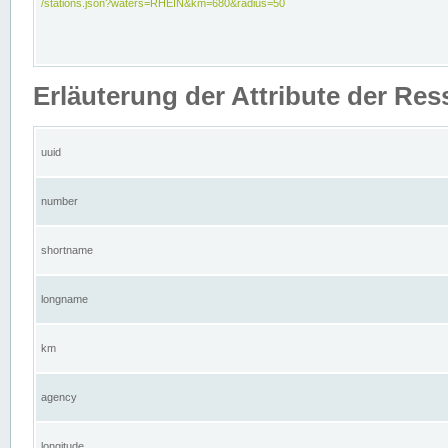
/stations.json?waters=RHEIN&km=680&radius=50
Erläuterung der Attribute der Res
uuid
number
shortname
longname
km
agency
longitude