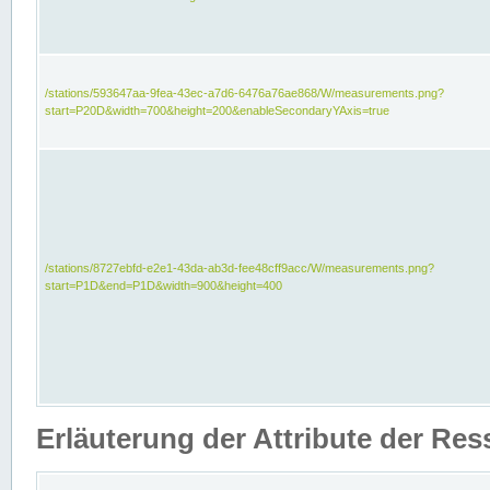
/stations/593647aa-9fea-43ec-a7d6-6476a76ae868/W/measurements.png?
start=P20D&width=700&height=200&enableSecondaryYAxis=true
/stations/8727ebfd-e2e1-43da-ab3d-fee48cff9acc/W/measurements.png?
start=P1D&end=P1D&width=900&height=400
Erläuterung der Attribute der Re