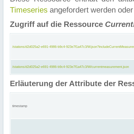
Timeseries
angefordert werden oder
Zugriff auf die Ressource
Curren
/stations/d2d025a2-e691-4986-b9c4-923e7f1a47c3/W.json?includeCurrentMeasure
/stations/d2d025a2-e691-4986-b9c4-923e7f1a47c3/W/currentmeasurement.json
Erläuterung der Attribute der R
timestamp