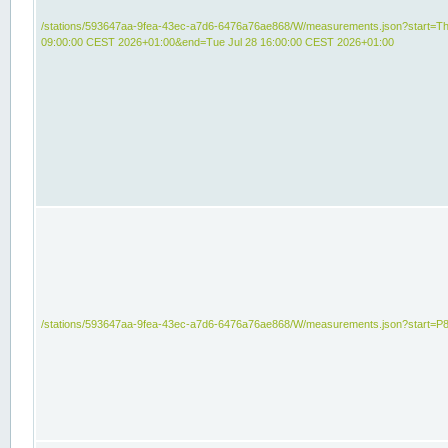
/stations/593647aa-9fea-43ec-a7d6-6476a76ae868/W/measurements.json?start=Th
09:00:00 CEST 2026+01:00&end=Tue Jul 28 16:00:00 CEST 2026+01:00
/stations/593647aa-9fea-43ec-a7d6-6476a76ae868/W/measurements.json?start=P