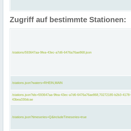
Zugriff auf bestimmte Stationen:
/stations/593647aa-9fea-43ec-a7d6-6476a76ae868.json
/stations.json?waters=RHEIN,MAIN
/stations.json?ids=593647aa-9fea-43ec-a7d6-6476a76ae868,70272185-b2b3-4178-
43bea330dcae
/stations.json?timeseries=Q&includeTimeseries=true