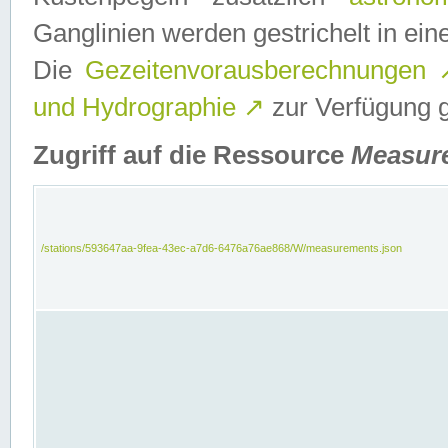
Ganglinien werden gestrichelt in e
Die
Gezeitenvorausberechnungen
und Hydrographie
↗
zur Verfügung ge
Zugriff auf die Ressource
Measur
/stations/593647aa-9fea-43ec-a7d6-6476a76ae868/W/measurements.json