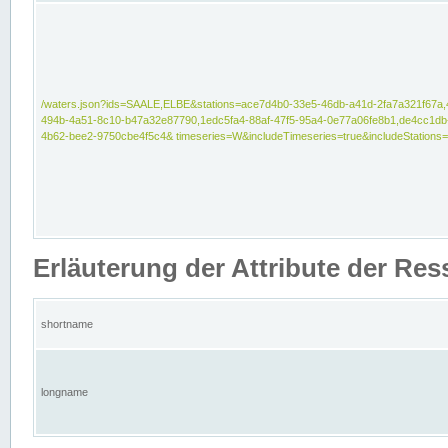
/waters.json?ids=SAALE,ELBE&stations=ace7d4b0-33e5-46db-a41d-2fa7a321f67a,
494b-4a51-8c10-b47a32e87790,1edc5fa4-88af-47f5-95a4-0e77a06fe8b1,de4cc1db
4b62-bee2-9750cbe4f5c4& timeseries=W&includeTimeseries=true&includeStations=
Erläuterung der Attribute der Re
shortname
longname