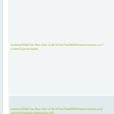
/stations/593647aa-9fea-43ec-a7d6-6476a76ae868/W/measurements.csv?
contentType=text/plain
/stations/593647aa-9fea-43ec-a7d6-6476a76ae868/W/measurements.png?
start=P20D&width=900&height=400