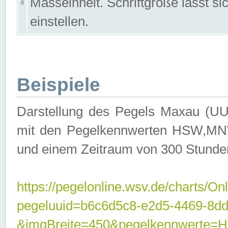
Masseinheit. Schriftgröße lässt s
8
einstellen.
Beispiele
Darstellung des Pegels Maxau (UU
mit den Pegelkennwerten HSW,MNW
und einem Zeitraum von 300 Stunde
https://pegelonline.wsv.de/charts/On
pegeluuid=b6c6d5c8-e2d5-4469-8dd
&imgBreite=450&pegelkennwert