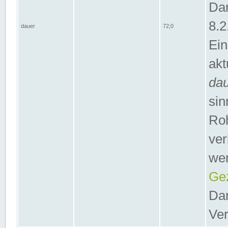
Dar
8.2
dauer
72;0
Ein
akt
da
sin
Roh
ver
wer
Gez
Dar
Ver