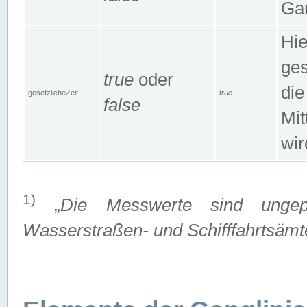
Gan
Hie
ges
true
oder
die
gesetzlicheZeit
true
false
Mit
wir
1)
„
Die Messwerte sind ungep
Wasserstraßen- und Schifffahrtsämte