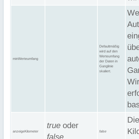
Wer
Aut
ein
übe
Defaultmäßig
wird auf den
Werteumfang
aut
minWerteumfang
der Daten in
Ganglinie
Gan
skaliert.
Wir
erf
bas
Die
true
oder
Kil
anzeigeKilometer
false
false