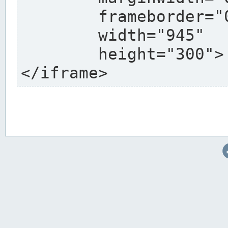
	frameborder="0"

	width="945"

	height="300">

</iframe>