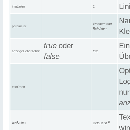
Lin
imgLinien
2
Na
Wasserstand
parameter
Rohdaten
Kle
true
oder
Ein
anzeigeUeberschrift
true
false
Übe
Opt
Log
textOben
nur
anz
Tex
1)
textUnten
Default ist
wir