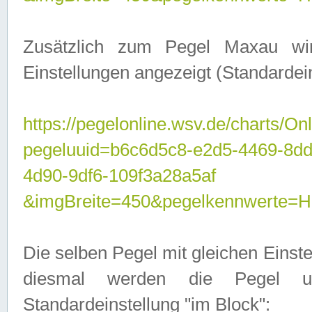
Zusätzlich zum Pegel Maxau wi
Einstellungen angezeigt (Standardein
https://pegelonline.wsv.de/charts/On
pegeluuid=b6c6d5c8-e2d5-4469-8d
4d90-9df6-109f3a28a5af
&imgBreite=450&pegelkennwert
Die selben Pegel mit gleichen Einst
diesmal werden die Pegel unt
Standardeinstellung "im Block":