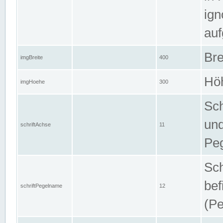
ign
auf
Bre
imgBreite
400
Höh
imgHoehe
300
Sch
und
schriftAchse
11
Pe
Sch
bef
schriftPegelname
12
(Pe