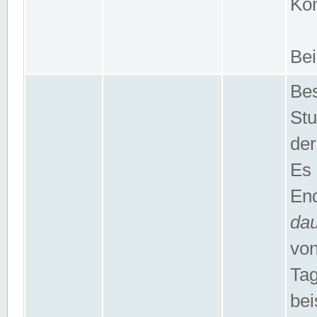
Kom
Bei
Bes
Stu
der
Es 
End
da
von
Tag
bei