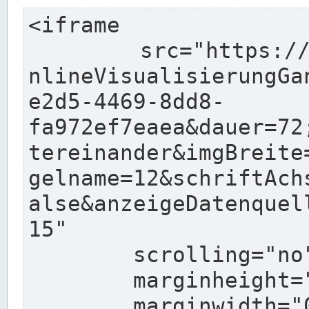
<iframe

	src="https://pegelonline.wsv.de/charts/O
nlineVisualisierungGa
e2d5-4469-8dd8-
fa972ef7eaea&dauer=72
tereinander&imgBreite
gelname=12&schriftAch
alse&anzeigeDatenquel
15"

	scrolling="no"

	marginheight="10"

	marginwidth="0"
