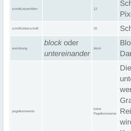
Sch
schriftLetzterWert
12
Pix
Sch
schriftUeberschrift
20
block
oder
Blo
anordnung
block
untereinander
Dar
Di
unt
wen
Gra
keine
Rei
pegelkennwerte
Pegelkennwerte
wir