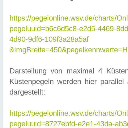
https://pegelonline.wsv.de/charts/On
pegeluuid=b6c6d5c8-e2d5-4469-8d
4d90-9df6-109f3a28a5af
&imgBreite=450&pegelkennwerte
Darstellung von maximal 4 Küsten
Küstenpegeln werden hier parallel
dargestellt:
https://pegelonline.wsv.de/charts/On
pegeluuid=8727ebfd-e2e1-43da-ab3