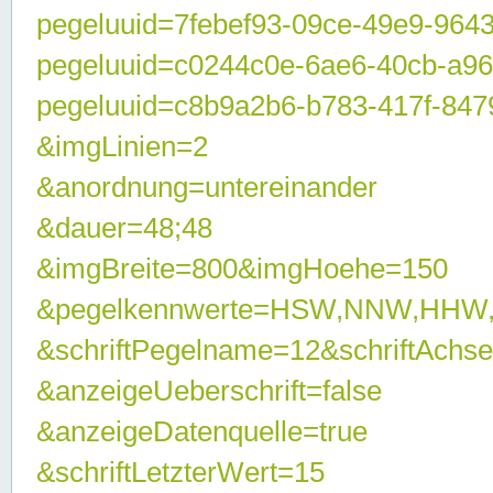
pegeluuid=7febef93-09ce-49e9-964
pegeluuid=c0244c0e-6ae6-40cb-a9
pegeluuid=c8b9a2b6-b783-417f-847
&imgLinien=2
&anordnung=untereinander
&dauer=48;48
&imgBreite=800&imgHoehe=150
&pegelkennwerte=HSW,NNW,HHW
&schriftPegelname=12&schriftAchs
&anzeigeUeberschrift=false
&anzeigeDatenquelle=true
&schriftLetzterWert=15