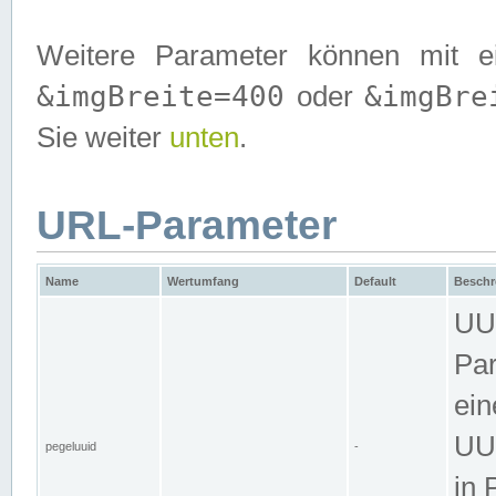
Weitere Parameter können mit e
&imgBreite=400
&imgBre
oder
Sie weiter
unten
.
URL-Parameter
Name
Wertumfang
Default
Beschr
UUI
Par
ein
UUI
pegeluuid
-
in 