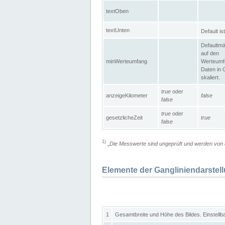
textOben
textUnten
Default is
Defaultmä
auf den
minWerteumfang
Werteumf
Daten in 
skaliert.
true
oder
anzeigeKilometer
false
false
true
oder
gesetzlicheZeit
true
false
1)
„
Die Messwerte sind ungeprüft und werden von d
Elemente der Gangliniendarstel
1
Gesamtbreite und Höhe des Bildes. Einstellb