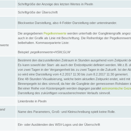
Schriftgröße der Anzeige des letzten Wertes in Pixeln
Schriftgröße der Überschrift
Blockweise Darstellung, also 4-Felder-Darstellung oder untereinander.
Die angegebenen
Pegelkennwerte
werden unterhalb der Gangliniengrafik angez
auch in der Grafik als Linie mit Beschriftung. Die Reihenfolge der Pegelkennwer
beibehalten. Kommaseparierte Liste:
nwerte
Beispiel:
pegelkennwerte=HSW,GLW
Bestimmt den darzustellenden Zeitraum in Stunden ausgehend vom Zeitpunkt des
Es kann sowohl der Start- als auch der Endzeitpunkt definiert werden. Mit z.B.
d
von zwei Tagen in der Vergangenheit bis zu zwei Tagen in die Zukunft. Ist der A
so wird eine Darstellung vom 4.2.2017 11:30 bis zum 8.2.2017 11:30 generiert.
Eine 48-Stunden-Visualisierung, welche beim aktuellen Zeitpunkt endet, wird mi
Binnenpegeln ist dies sinnvoll, da hier die Ganglinie der gemessenen Rohdaten i
Bei einer Reihe von Küstenpegeln werden dagegen parallel
astronomische Gezei
Darstellung des zukünftigen vorausberechneten Verlaufs sinnvoll.
Linienbreite in Pixeln
and
Name des Parameters, Groß- und Kleinschreibung spielt keine Rolle.
Ein- oder Ausblenden des WSV-Logos und der Überschrift