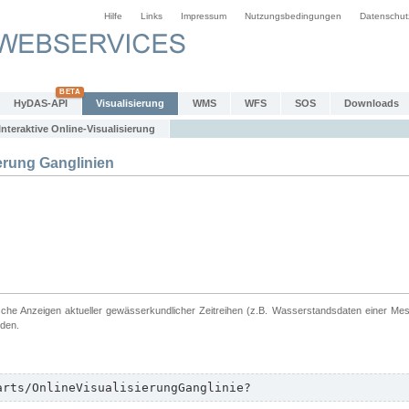
Hilfe
Links
Impressum
Nutzungsbedingungen
Datenschut
HyDAS-API
Visualisierung
WMS
WFS
SOS
Downloads
Interaktive Online-Visualisierung
erung Ganglinien
ische Anzeigen aktueller gewässerkundlicher Zeitreihen (z.B. Wasserstandsdaten einer Me
rden.
arts/OnlineVisualisierungGanglinie?