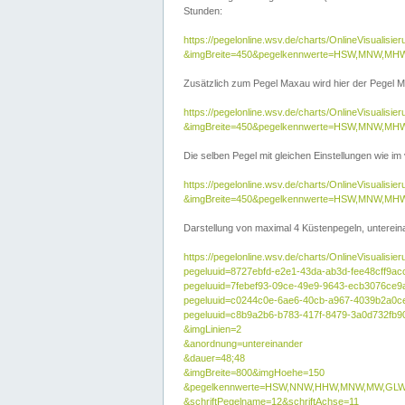
Stunden:
https://pegelonline.wsv.de/charts/OnlineVisuali
&imgBreite=450&pegelkennwerte=HSW,MNW,MH
Zusätzlich zum Pegel Maxau wird hier der Pegel Ma
https://pegelonline.wsv.de/charts/OnlineVisual
&imgBreite=450&pegelkennwerte=HSW,MNW,MH
Die selben Pegel mit gleichen Einstellungen wie im
https://pegelonline.wsv.de/charts/OnlineVisual
&imgBreite=450&pegelkennwerte=HSW,MNW,MHW
Darstellung von maximal 4 Küstenpegeln, untereina
https://pegelonline.wsv.de/charts/OnlineVisualisie
pegeluuid=8727ebfd-e2e1-43da-ab3d-fee48cff9ac
pegeluuid=7febef93-09ce-49e9-9643-ecb3076ce9
pegeluuid=c0244c0e-6ae6-40cb-a967-4039b2a0c
pegeluuid=c8b9a2b6-b783-417f-8479-3a0d732fb9
&imgLinien=2
&anordnung=untereinander
&dauer=48;48
&imgBreite=800&imgHoehe=150
&pegelkennwerte=HSW,NNW,HHW,MNW,MW,GLW,
&schriftPegelname=12&schriftAchse=11