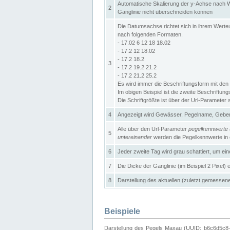
Automatische Skalierung der y-Achse nach W
2
Ganglinie nicht überschneiden können
Die Datumsachse richtet sich in ihrem Wer
nach folgenden Formaten.
- 17.02 6 12 18 18.02
- 17.2 12 18.02
- 17.2 18.2
3
- 17.2 19.2 21.2
- 17.2 21.2 25.2
Es wird immer die Beschriftungsform mit den 
Im obigen Beispiel ist die zweite Beschriftun
Die Schriftgrößte ist über der Url-Parameter
4
Angezeigt wird Gewässer, Pegelname, Geber 
Alle über den Url-Parameter
pegelkennwerte
5
untereinander
werden die Pegelkennwerte in ei
6
Jeder zweite Tag wird grau schattiert, um ei
7
Die Dicke der Ganglinie (im Beispiel 2 Pixel)
8
Darstellung des aktuellen (zuletzt gemessene
Beispiele
Darstellung des Pegels Maxau (UUID: b6c6d5c8