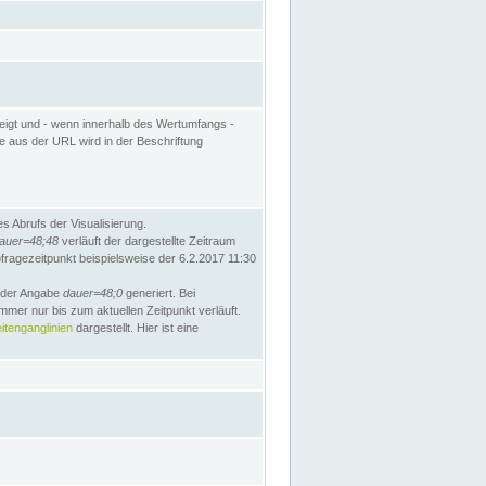
eigt und - wenn innerhalb des Wertumfangs -
te aus der URL wird in der Beschriftung
 Abrufs der Visualisierung.
auer=48;48
verläuft der dargestellte Zeitraum
bfragezeitpunkt beispielsweise der 6.2.2017 11:30
t der Angabe
dauer=48;0
generiert. Bei
mmer nur bis zum aktuellen Zeitpunkt verläuft.
tenganglinien
dargestellt. Hier ist eine