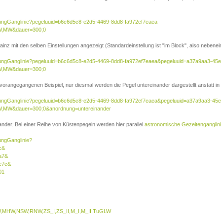
sierungGanglinie?pegeluuid=b6c6d5c8-e2d5-4469-8dd8-fa972ef7eaea
W,MW&dauer=300;0
inz mit den selben Einstellungen angezeigt (Standardeinstellung ist "im Block", also nebenei
isierungGanglinie?pegeluuid=b6c6d5c8-e2d5-4469-8dd8-fa972ef7eaea&pegeluuid=a37a9aa3-45
W,MW&dauer=300;0
 vorangegangenen Beispiel, nur diesmal werden die Pegel untereinander dargestellt anstatt in 
isierungGanglinie?pegeluuid=b6c6d5c8-e2d5-4469-8dd8-fa972ef7eaea&pegeluuid=a37a9aa3-45
,MW&dauer=300;0&anordnung=untereinander
nder. Bei einer Reihe von Küstenpegeln werden hier parallel
astronomische Gezeitenganglin
rungGanglinie?
c&
a7&
e7c&
01
MHW,NSW,RNW,ZS_I,ZS_II,M_I,M_II,TuGLW