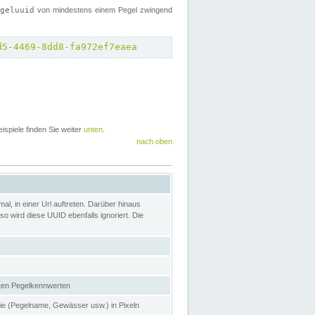
egeluuid
von mindestens einem Pegel zwingend
d5-4469-8dd8-fa972ef7eaea
eispiele finden Sie weiter
unten
.
nach oben
l, in einer Url auftreten. Darüber hinaus
o wird diese UUID ebenfalls ignoriert. Die
gten Pegelkennwerten
nie (Pegelname, Gewässer usw.) in Pixeln