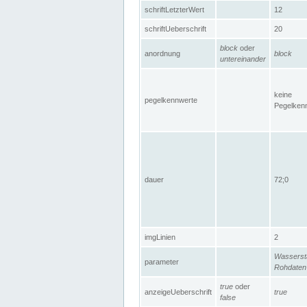
schriftLetzterWert
12
schriftUeberschrift
20
block
oder
anordnung
block
untereinander
keine
pegelkennwerte
Pegelken
dauer
72;0
imgLinien
2
Wasserst
parameter
Rohdaten
true
oder
anzeigeUeberschrift
true
false