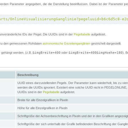
erden Parameter angegeben, die die Darstellung beeinflussen. Dabei ist der Parameter
p
arts/OnlineVisualisierungGanglinie?pegeluuid=b6c6d5c8-e2
unveränderliche IDs der Pegel. Die UUIDs sind in der
Pegeltabelle
aufgelistet.
el zu den gemessenen Rohdaten
astronomische Gezeitenganglinien
gestrichelt dargestellt.
 gehängt werden. (z.B.
&imgBreite=400
oder
&imgBreite=400&imgHoehe=180
). B
Beschreibung
UUID eines darzustellenden Pegels. Der Parameter kann wiederholt, bis zu vierma
werden die UUIDs ignoriert. Existiert eine solche UUID nicht in PEGELONLINE, s
UUIDs sind in der
Pegeltabelle
aufgelistet.
Breite für alle Einzelgrafiken in Pixeln
Höhe für alle Einzelgrafiken in Pixeln
Schriftgröße der Achsenbeschriftung in Pixeln und der in den Grafiken angezei
Schriftgröße der sich unterhalb der Grafik befindenden Beschriftung der Gangli