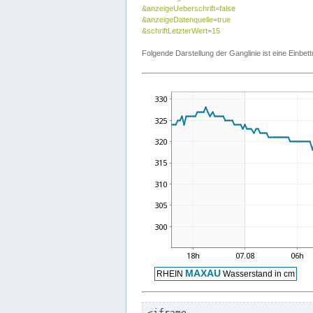
&anzeigeUeberschrift=false
&anzeigeDatenquelle=true
&schriftLetzterWert=15
Folgende Darstellung der Ganglinie ist eine Einb
<iframe
