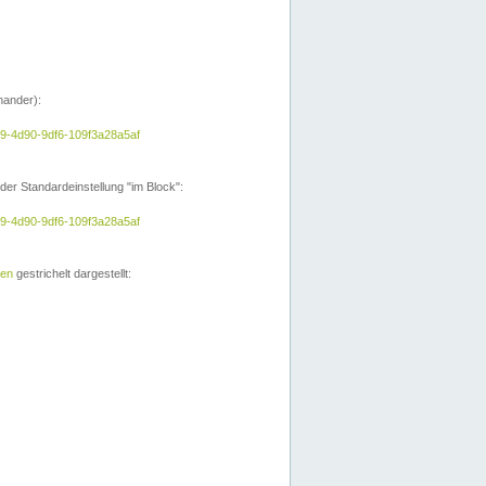
nander):
e9-4d90-9df6-109f3a28a5af
der Standardeinstellung "im Block":
e9-4d90-9df6-109f3a28a5af
ien
gestrichelt dargestellt: