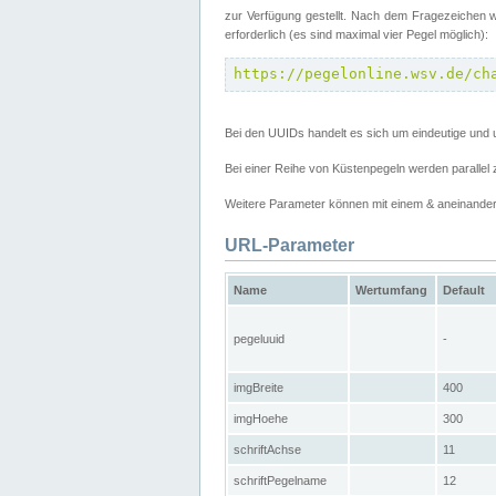
zur Verfügung gestellt. Nach dem Fragezeichen w
erforderlich (es sind maximal vier Pegel möglich):
https://pegelonline.wsv.de/ch
Bei den UUIDs handelt es sich um eindeutige und 
Bei einer Reihe von Küstenpegeln werden parall
Weitere Parameter können mit einem & aneinander
URL-Parameter
Name
Wertumfang
Default
pegeluuid
-
imgBreite
400
imgHoehe
300
schriftAchse
11
schriftPegelname
12