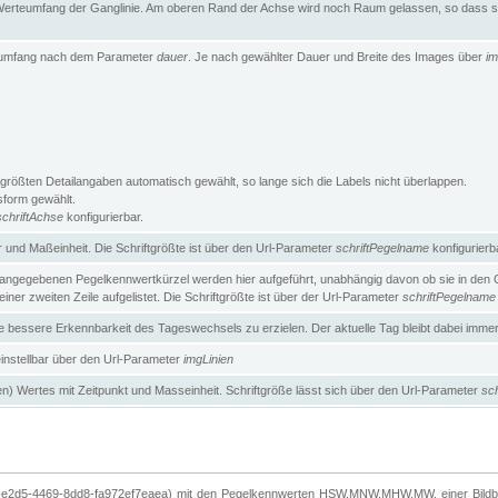
erteumfang der Ganglinie. Am oberen Rand der Achse wird noch Raum gelassen, so dass sic
teumfang nach dem Parameter
dauer
. Je nach gewählter Dauer und Breite des Images über
im
größten Detailangaben automatisch gewählt, so lange sich die Labels nicht überlappen.
gsform gewählt.
schriftAchse
konfigurierbar.
und Maßeinheit. Die Schriftgrößte ist über den Url-Parameter
schriftPegelname
konfigurierb
angegebenen Pegelkennwertkürzel werden hier aufgeführt, unabhängig davon ob sie in den Ga
ner zweiten Zeile aufgelistet. Die Schriftgrößte ist über der Url-Parameter
schriftPegelname
ne bessere Erkennbarkeit des Tageswechsels zu erzielen. Der aktuelle Tag bleibt dabei imme
 einstellbar über den Url-Parameter
imgLinien
n) Wertes mit Zeitpunkt und Masseinheit. Schriftgröße lässt sich über den Url-Parameter
sch
-e2d5-4469-8dd8-fa972ef7eaea) mit den Pegelkennwerten HSW,MNW,MHW,MW, einer Bildbre