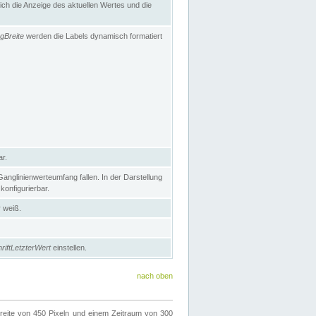
h die Anzeige des aktuellen Wertes und die
gBreite
werden die Labels dynamisch formatiert
ar.
nglinienwerteumfang fallen. In der Darstellung
konfigurierbar.
r weiß.
riftLetzterWert
einstellen.
nach oben
ite von 450 Pixeln und einem Zeitraum von 300