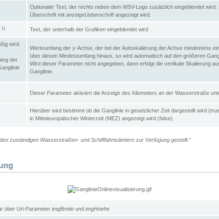
Optionaler Text, der rechts neben dem WSV-Logo zusätzlich eingeblendet wird. 
Überschrift mit
anzeigeUeberschrift
angezeigt wird.
1)
Text, der unterhalb der Grafiken eingeblendet wird
t
ßig wird
Werteumfang der y-Achse, der bei der Autoskalierung der Achse mindestens ein
über diesen Mindestumfang hinaus, so wird automatisch auf den größeren Gangl
ang der
Wird dieser Parameter nicht angegeben, dann erfolgt die vertikale Skalierung au
Ganglinie
Ganglinie.
Dieser Parameter aktiviert die Anzeige des Kilometers an der Wasserstraße unte
Hierüber wird bestimmt ob die Ganglinie in gesetzlicher Zeit dargestellt wird (
tru
in Mitteleuropäischer Winterzeit (MEZ) angezeigt wird (
false
).
en zuständigen Wasserstraßen- und Schifffahrtsämtern zur Verfügung gestellt.
“
lung
ar über Url-Parameter
imgBreite
und
imgHoehe