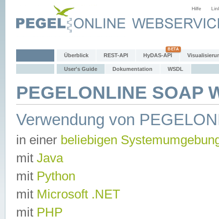
Hilfe
Lin
Überblick
REST-API
HyDAS-API
Visualisieru
User's Guide
Dokumentation
WSDL
PEGELONLINE SOAP We
Verwendung von PEGELON
in einer
beliebigen Systemumgebun
mit
Java
mit
Python
mit
Microsoft .NET
mit
PHP