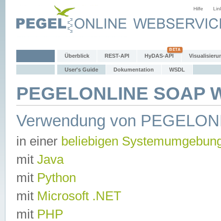
Hilfe
Lin
Überblick
REST-API
HyDAS-API
Visualisieru
User's Guide
Dokumentation
WSDL
PEGELONLINE SOAP We
Verwendung von PEGELON
in einer
beliebigen Systemumgebun
mit
Java
mit
Python
mit
Microsoft .NET
mit
PHP