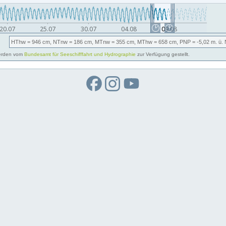
HThw
= 946 cm,
NTnw
= 186 cm,
MTnw
= 355 cm,
MThw
= 658 cm,
PNP
= -5,02
m. ü.
rden vom
Bundesamt für Seeschifffahrt und Hydrographie
zur Verfügung gestellt.