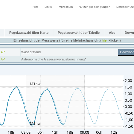
Hilfe
Links
Impressum
Nutzungsbedingungen
Datenschutz
Pegelauswahl über Karte
Pegelauswahl über Tabelle
Abo
Down
Einzelansicht der Messwerte (für eine Mehrfachansicht)
hier
klicken)
 AP
Wasserstand
Downloa
 AP
Astronomische Gezeitenvorausberechnung*