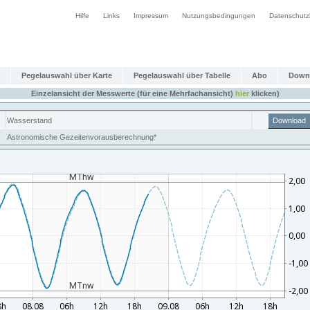
Hilfe
Links
Impressum
Nutzungsbedingungen
Datenschutz
Pegelauswahl über Karte
Pegelauswahl über Tabelle
Abo
Down
Einzelansicht der Messwerte (für eine Mehrfachansicht)
hier
klicken)
Wasserstand
Download
Astronomische Gezeitenvorausberechnung*