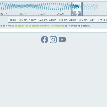
HThw
= 996 cm,
NTnw
= 173 cm,
MTnw
= 298 cm,
MThw
= 696 cm,
PNP
= -5
m. ü.
rden vom
Bundesamt für Seeschifffahrt und Hydrographie
zur Verfügung gestellt.