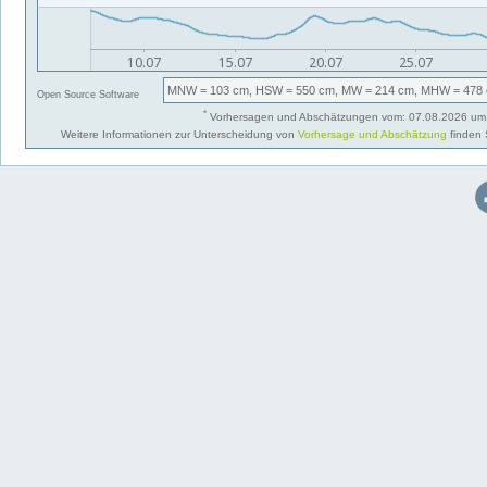
MNW
= 103 cm,
HSW
= 550 cm,
MW
= 214 cm,
MHW
= 478 
Open Source Software
*
Vorhersagen und Abschätzungen vom: 07.08.2026 um 
Weitere Informationen zur Unterscheidung von
Vorhersage und Abschätzung
finden 