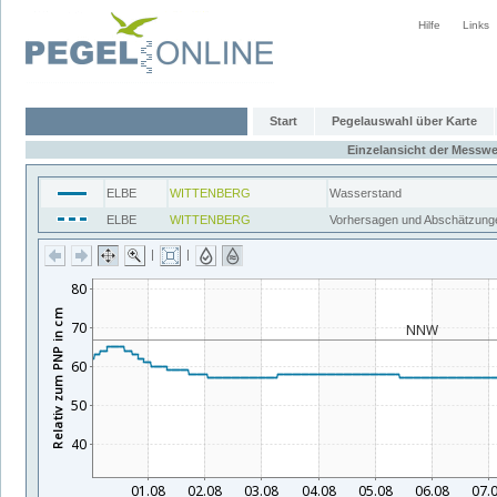
Hilfe
Links
Start
Pegelauswahl über Karte
Einzelansicht der Messwe
ELBE
WITTENBERG
Wasserstand
ELBE
WITTENBERG
Vorhersagen und Abschätzung
|
|