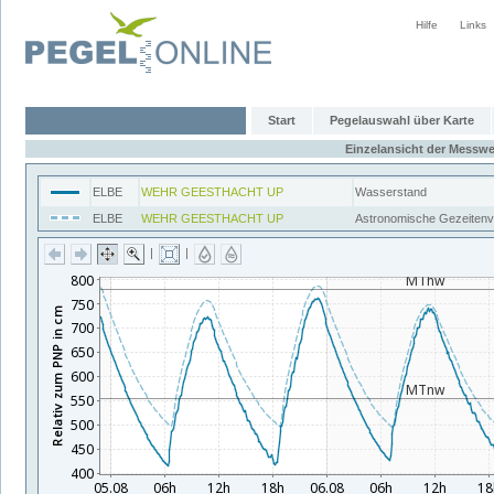
Hilfe
Links
Start
Pegelauswahl über Karte
Einzelansicht der Messwe
ELBE
WEHR GEESTHACHT UP
Wasserstand
ELBE
WEHR GEESTHACHT UP
Astronomische Gezeiten
|
|