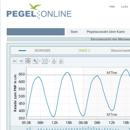
Hilfe
Links
Start
Pegelauswahl über Karte
Einzelansicht der Messwe
NORDSEE
BAKE Z
Wasserstand
|
|