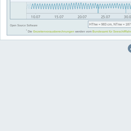
HThw
= 983 cm,
NTnw
= 187
Open Source Software
*
Die
Gezeitenvorausberechnungen
werden vom
Bundesamt für Seeschifffah