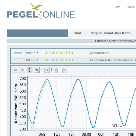
Hilfe
Links
Start
Pegelauswahl über Karte
Einzelansicht der Messwe
WESER
RECHTENFLETH
Wasserstand
WESER
RECHTENFLETH
Astronomische Gezeitenvorau
|
|