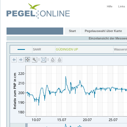
Hilfe
Links
Start
Pegelauswahl über Karte
Einzelansicht der Messwe
SAAR
GÜDINGEN UP
Wassers
|
|