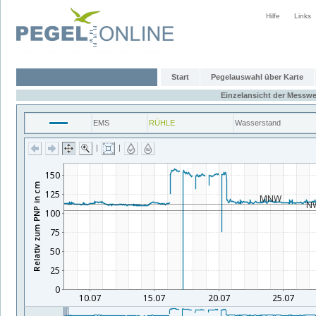
Hilfe
Links
Start
Pegelauswahl über Karte
Einzelansicht der Messwe
EMS
RÜHLE
Wasserstand
|
|