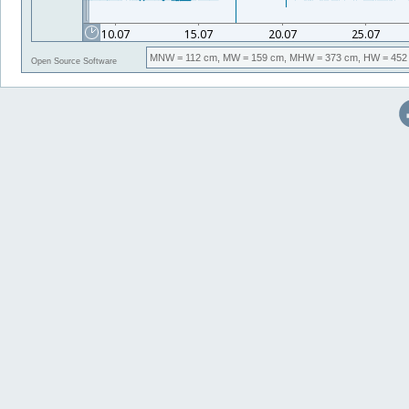
MNW
= 112 cm,
MW
= 159 cm,
MHW
= 373 cm,
HW
= 452
Open Source Software