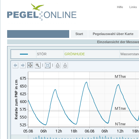
Hilfe
Links
Start
Pegelauswahl über Karte
Einzelansicht der Messwe
STÖR
GRÖNHUDE
Wasserstan
|
|