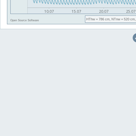
HThw
= 786 cm,
NTnw
= 520 cm,
Open Source Software