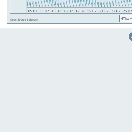
HThw
=
Open Source Software