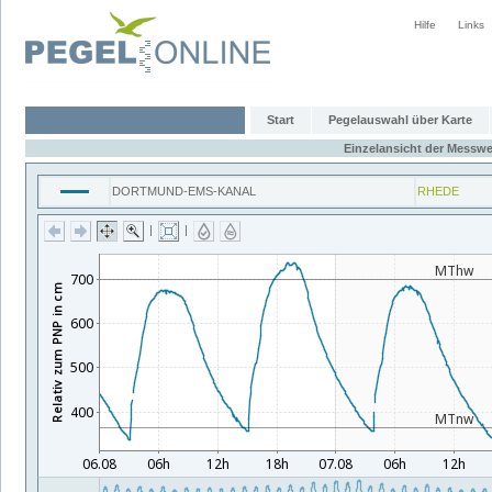
Hilfe
Links
Start
Pegelauswahl über Karte
Einzelansicht der Messwe
DORTMUND-EMS-KANAL
RHEDE
|
|