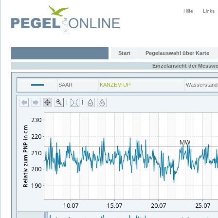
Hilfe
Links
Start
Pegelauswahl über Karte
Einzelansicht der Messwe
SAAR
KANZEM UP
Wasserstand
|
|