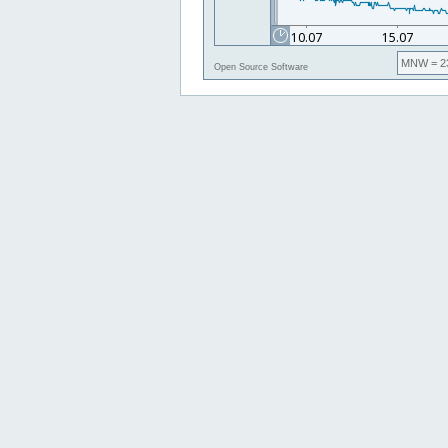
MNW
= 2
Open Source Software