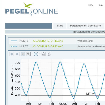
Hilfe
Links
Start
Pegelauswahl über Karte
Einzelansicht der Messwe
HUNTE
OLDENBURG-DRIELAKE
Wasserstand
HUNTE
OLDENBURG-DRIELAKE
Astronomische Gezeite
|
|