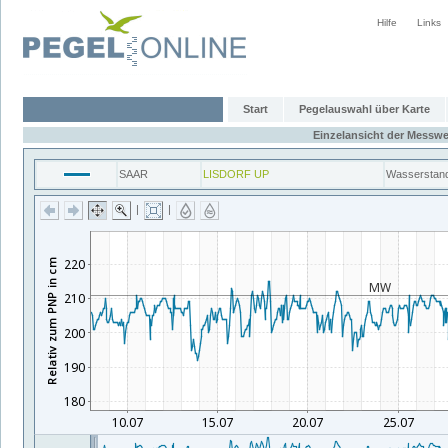
Hilfe
Links
Start
Pegelauswahl über Karte
Einzelansicht der Messwe
SAAR
LISDORF UP
Wasserstan
|
|