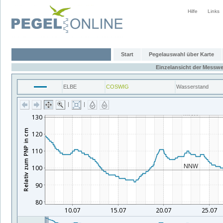
Hilfe
Links
Start
Pegelauswahl über Karte
Einzelansicht der Messwe
ELBE
COSWIG
Wasserstand
|
|