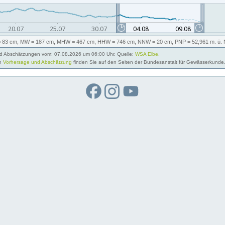
 83 cm,
MW
= 187 cm,
MHW
= 467 cm,
HHW
= 746 cm,
NNW
= 20 cm,
PNP
= 52,961
m. ü.
 Abschätzungen vom: 07.08.2026 um 06:00 Uhr, Quelle:
WSA Elbe.
on
Vorhersage und Abschätzung
finden Sie auf den Seiten der Bundesanstalt für Gewässerkunde