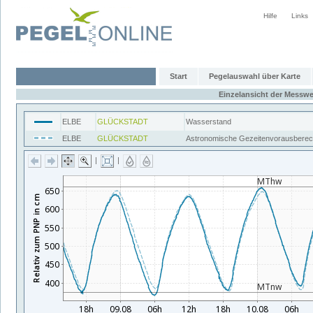
Hilfe
Links
Start
Pegelauswahl über Karte
Einzelansicht der Messwe
ELBE
GLÜCKSTADT
Wasserstand
ELBE
GLÜCKSTADT
Astronomische Gezeitenvorausbere
|
|