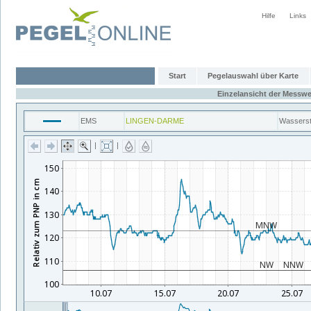
Hilfe
Links
Start
Pegelauswahl über Karte
Einzelansicht der Messwe
EMS
LINGEN-DARME
Wassers
|
|