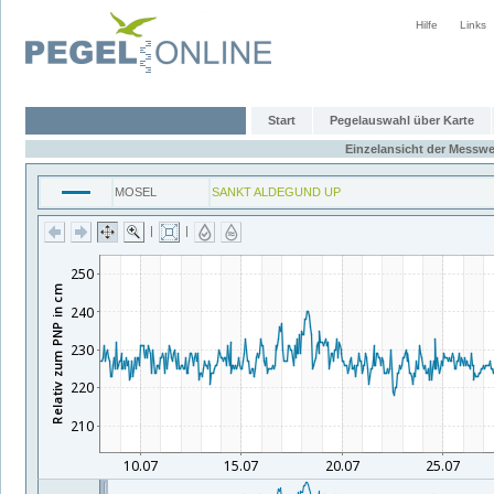
Hilfe
Links
Start
Pegelauswahl über Karte
Einzelansicht der Messwe
MOSEL
SANKT ALDEGUND UP
|
|