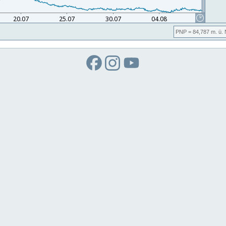
PNP
= 84,787
m. ü.