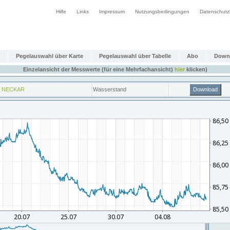
Hilfe
Links
Impressum
Nutzungsbedingungen
Datenschutz
Pegelauswahl über Karte
Pegelauswahl über Tabelle
Abo
Down
Einzelansicht der Messwerte (für eine Mehrfachansicht)
hier
klicken)
 NECKAR
Wasserstand
Download