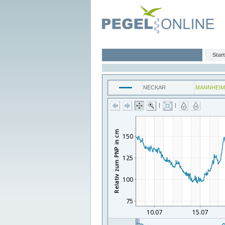
Start
NECKAR
MANNHEIM
|
|