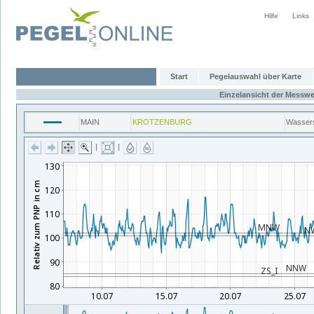
Hilfe
Links
Start
Pegelauswahl über Karte
Einzelansicht der Messwe
MAIN
KROTZENBURG
Wasser
|
|