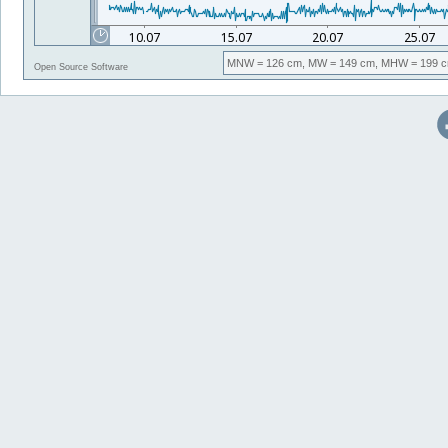
MNW
= 126 cm,
MW
= 149 cm,
MHW
= 199 c
Open Source Software