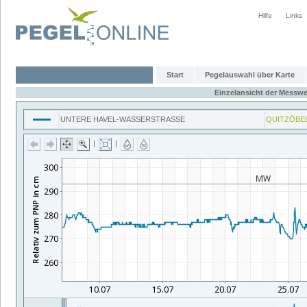
Hilfe
Links
Start
Pegelauswahl über Karte
Einzelansicht der Messwe
UNTERE HAVEL-WASSERSTRASSE
QUITZÖBE
|
|