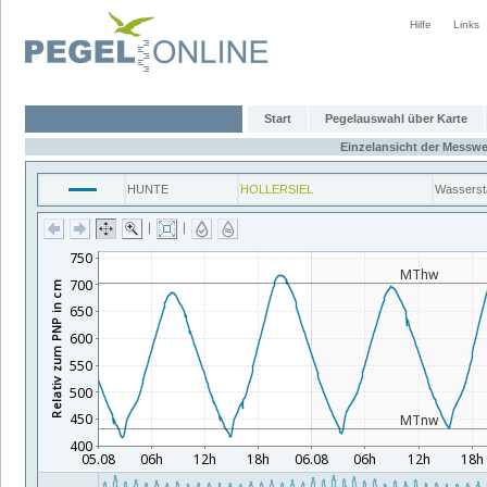
Hilfe
Links
Start
Pegelauswahl über Karte
Einzelansicht der Messwe
HUNTE
HOLLERSIEL
Wasserst
|
|