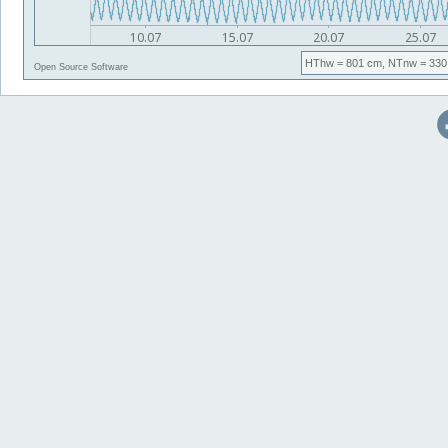
HThw
= 801 cm,
NTnw
= 330
Open Source Software