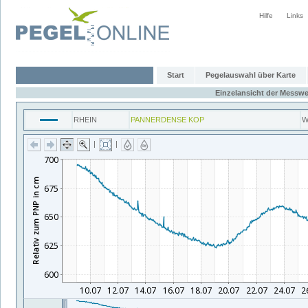
Hilfe
Links
Start
Pegelauswahl über Karte
Einzelansicht der Messwe
RHEIN
PANNERDENSE KOP
W
|
|