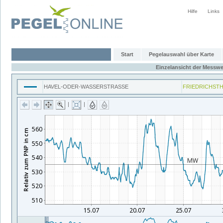
Hilfe
Links
Start
Pegelauswahl über Karte
Einzelansicht der Messwe
HAVEL-ODER-WASSERSTRASSE
FRIEDRICHST
|
|