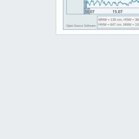
MNW
= 130 cm,
HSW
= 36
HHW
= 647 cm,
NNW
= 10
Open Source Software