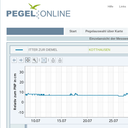
Hilfe
Links
Start
Pegelauswahl über Karte
Einzelansicht der Messwe
ITTER ZUR DIEMEL
KOTTHAUSEN
|
|