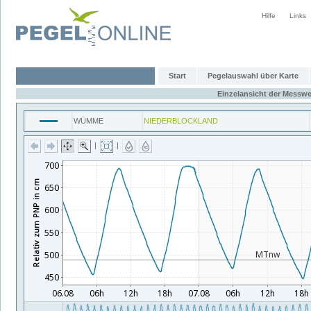
Hilfe
Links
Start
Pegelauswahl über Karte
Einzelansicht der Messwe
WÜMME
NIEDERBLOCKLAND
|
|