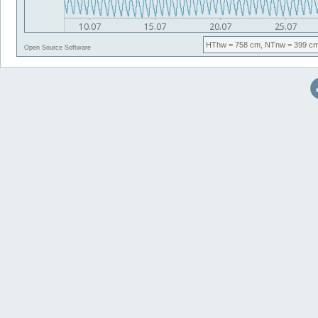
HThw
= 758 cm,
NTnw
= 399 cm
Open Source Software