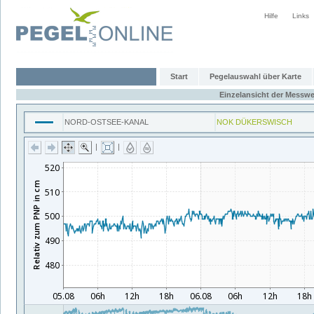
Hilfe
Links
Start
Pegelauswahl über Karte
Einzelansicht der Messwe
NORD-OSTSEE-KANAL
NOK DÜKERSWISCH
|
|