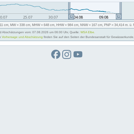
11 cm,
MW
= 338 cm,
MHW
= 648 cm,
HHW
= 984 cm,
NNW
= 167 cm,
PNP
= 34,414
m. ü.
 Abschätzungen vom: 07.08.2026 um 06:00 Uhr, Quelle:
WSA Elbe.
on
Vorhersage und Abschätzung
finden Sie auf den Seiten der Bundesanstalt für Gewässerkunde