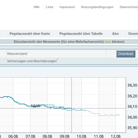
Hilfe
Links
Impressum
Nutzungsbedingungen
Datenschutz
Pegelauswahl über Karte
Pegelauswahl über Tabelle
Abo
Down
Einzelansicht der Messwerte (für eine Mehrfachansicht)
hier
klicken)
Wasserstand
Download
*
Vorhersagen und Abschätzungen