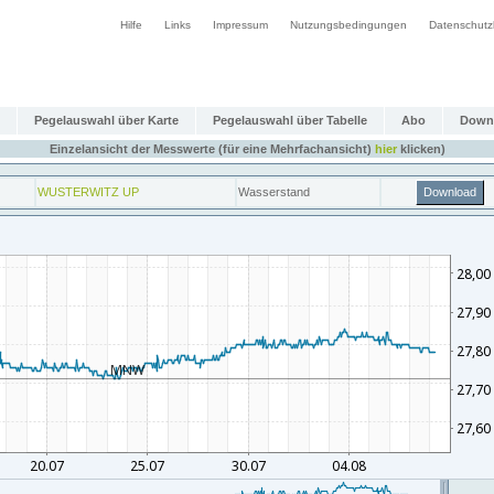
Hilfe
Links
Impressum
Nutzungsbedingungen
Datenschutz
Pegelauswahl über Karte
Pegelauswahl über Tabelle
Abo
Down
Einzelansicht der Messwerte (für eine Mehrfachansicht)
hier
klicken)
WUSTERWITZ UP
Wasserstand
Download