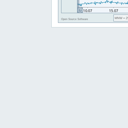
MNW
= 2
Open Source Software