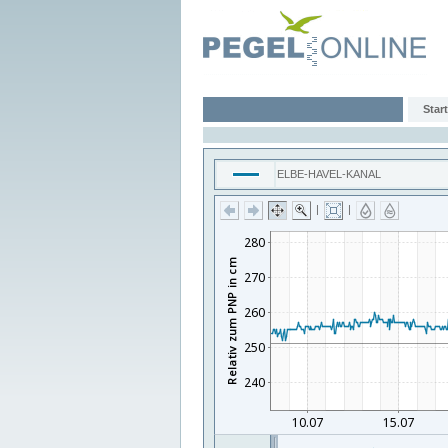
Start
ELBE-HAVEL-KANAL
|
|