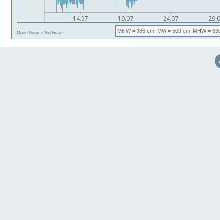
MNW
= 386 cm,
MW
= 509 cm,
MHW
= 63
Open Source Software