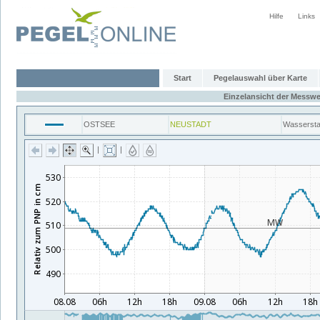
Hilfe
Links
Start
Pegelauswahl über Karte
Einzelansicht der Messwe
OSTSEE
NEUSTADT
Wasserst
|
|