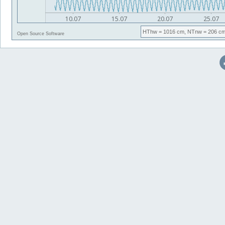
HThw
= 1016 cm,
NTnw
= 206 cm
Open Source Software