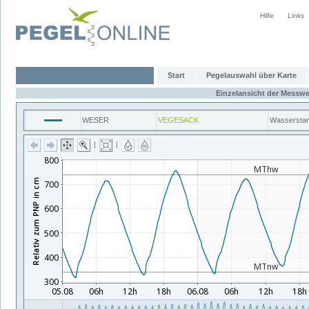
Hilfe
Links
Start
Pegelauswahl über Karte
Einzelansicht der Messwe
WESER
VEGESACK
Wassersta
|
|