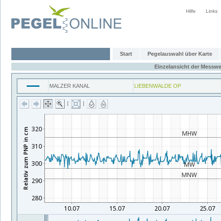
Hilfe
Links
Start
Pegelauswahl über Karte
Einzelansicht der Messwe
MALZER KANAL
LIEBENWALDE OP
|
|