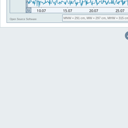
MNW
= 291 cm,
MW
= 297 cm,
MHW
= 315 c
Open Source Software