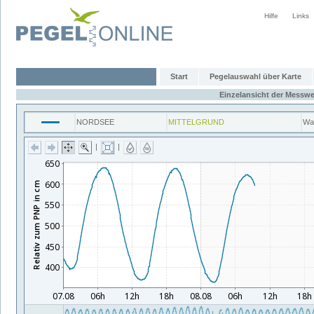
Hilfe
Links
Start
Pegelauswahl über Karte
Einzelansicht der Messwe
NORDSEE
MITTELGRUND
Wa
|
|