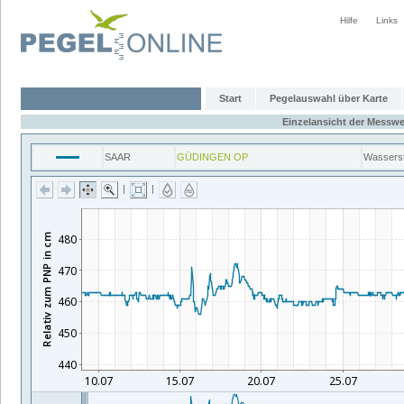
Hilfe
Links
Start
Pegelauswahl über Karte
Einzelansicht der Messwe
SAAR
GÜDINGEN OP
Wassers
|
|