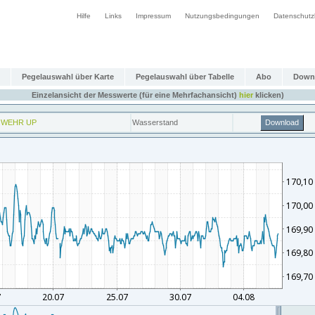
Hilfe
Links
Impressum
Nutzungsbedingungen
Datenschutz
Pegelauswahl über Karte
Pegelauswahl über Tabelle
Abo
Down
Einzelansicht der Messwerte (für eine Mehrfachansicht)
hier
klicken)
 WEHR UP
Wasserstand
Download