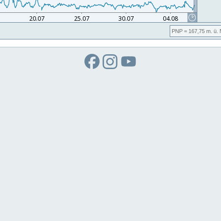
PNP
= 167,75
m. ü.