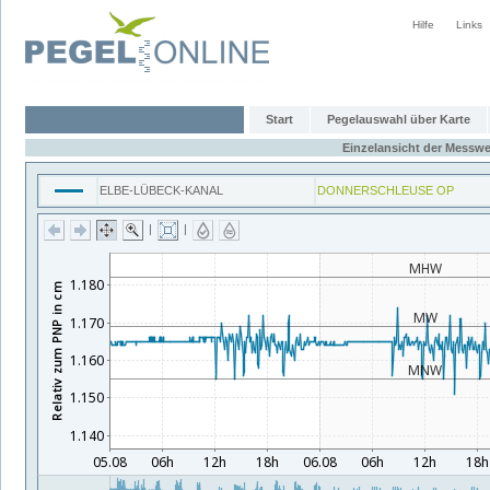
Hilfe
Links
Start
Pegelauswahl über Karte
Einzelansicht der Messwe
ELBE-LÜBECK-KANAL
DONNERSCHLEUSE OP
|
|