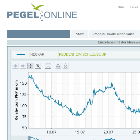
Hilfe
Links
Start
Pegelauswahl über Karte
Einzelansicht der Messwe
NECKAR
FEUDENHEIM SCHLEUSE UP
|
|